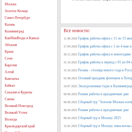
Москва
Золотое Кольцо
Санкт-Петербург
Казань
Все новости:
Калининград
КавМинВоды и Кавказ
График работы офиса с 11 по 15 июн
11.06.2026
Абхазия
График работы офиса с 1 по 4 мая и 
27.04.2026
Крым
График работы офиса в новогодние
30.12.2025
Сочи
График работы в период с 01 по 04 
31.10.2025
Карелия
Рязань - столица нового года в Рос
15.10.2025
Алтай
Осенний праздник фонтанов в Петер
Камчатка
01.08.2025
Байкал
Экскурсионные туры в Калининград
24.07.2025
Сахалин и Курилы
Режим работы в праздничные дни
09.06.2025
Саяны
Сборный тур "Золотая Москва осен
06.06.2025
Великий Новгород
Режим работы в праздничные дни
30.04.2025
Великий Устюг
Сборный тур в Москву 2025
08.04.2025
Вологда
Сборный тур в Москву зима-весна-
Краснодарский край
15.01.2025