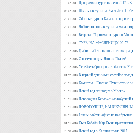
Программы туров на лето 2017 в К
16.02.2017
Школьные туры на 9 мая День Поб
03.02.2017
Сборные туры в Казань на период п
26.01.2017
Добавлены новые туры на маслениц
20.01.2017
Встречай Первомай в туре по Моск
13.01.2017
ТУРЫ НА МАСЛЕНИЦУ 2017!
10.01.2017
График работы на новогодних праз
29.12.2016
С наступающим Новым Годом!
29.12.2016
Успейте забронировать билет на Кр
26.12.2016
В первый день зимы сделайте празд
01.12.2016
Камчатка – Главное Путешествие в 
25.11.2016
Новый год приходит в Москву!
18.11.2016
Новогодняя Беларусь (автобусный 
16.11.2016
НОВОГОДНИЕ, КАНИКУЛЯРНЫЕ
10.11.2016
Режим работы офиса на ноябрьские
02.11.2016
Кыш Бабай и Кар Кызы приглашают 
01.11.2016
Новый год в Калининграде 2017
26.10.2016