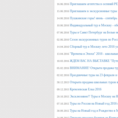
Приглашаем агентства в осенний
16.06.2016
Приглашаем в экскурсионные туры п
15.06.2016
Пушкинские горы! июнь - сентябрь 
14.06.2016
Индивидуальный тур в Москву - об
10.06.2016
Туры в Санкт Петербург на Белые н
07.06.2016
Сезон экскурсионных туров по Росс
02.06.2016
Сборный тур в Москву лето 2016 у
14.04.2016
"Времена и Эпохи" 2016 - школьные
13.04.2016
ЖДЕМ ВАС НА ВЫСТАВКЕ "Путеше
18.03.2016
ВНИМАНИЕ! Открыта продажа тура
05.02.2016
Праздничные туры на 23 февраля и 8
02.02.2016
Открыта продажа школьных туров в
30.12.2015
Кремлевская Елка 2016
09.12.2015
Эксклюзивно!! Туры в Москву на Но
20.10.2015
Туры по России на Новый год 2016 
07.10.2015
Туры на Новый год и Рождество в 
30.09.2015
Открыта продажа билетов на Кремл
24.09.2015