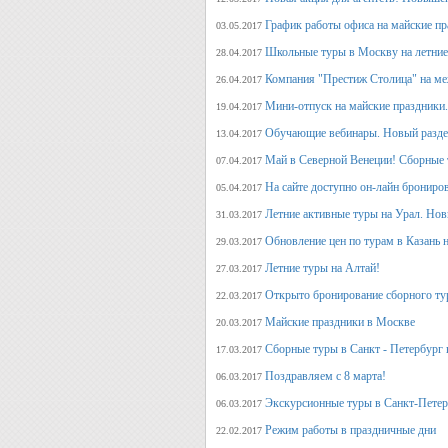
График работы офиса на майские п
03.05.2017
Школьные туры в Москву на летние 
28.04.2017
Компания "Престиж Столица" на ме
26.04.2017
Мини-отпуск на майские праздники.
19.04.2017
Обучающие вебинары. Новый раздел
13.04.2017
Май в Северной Венеции! Сборные 
07.04.2017
На сайте доступно он-лайн брониро
05.04.2017
Летние активные туры на Урал. Но
31.03.2017
Обновление цен по турам в Казань н
29.03.2017
Летние туры на Алтай!
27.03.2017
Открыто бронирование сборного тур
22.03.2017
Майские праздники в Москве
20.03.2017
Сборные туры в Санкт - Петербург н
17.03.2017
Поздравляем с 8 марта!
06.03.2017
Экскурсионные туры в Санкт-Петер
06.03.2017
Режим работы в праздничные дни
22.02.2017