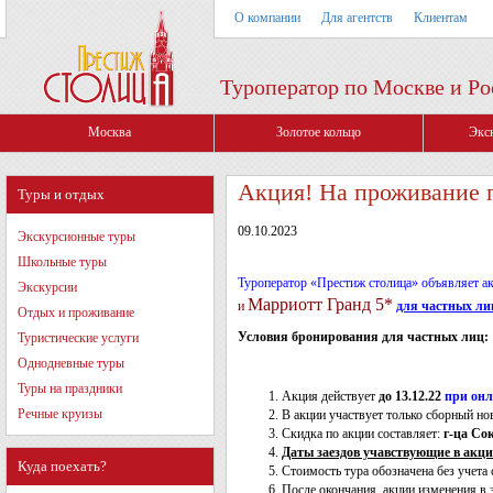
О компании
Для агентств
Клиентам
Туроператор по Москве и Ро
Москва
Золотое кольцо
Экс
Акция! На проживание 
Туры и отдых
09.10.2023
Экскурсионные туры
Школьные туры
Туроператор «Престиж столица» объявляет а
Экскурсии
Марриотт Гранд 5*
и
для частных ли
Отдых и проживание
Условия бронирования для частных лиц:
Туристические услуги
Однодневные туры
Туры на праздники
Акция действует
до 13.12.22
при онл
Речные круизы
В акции участвует только сборный н
Скидка по акции составляет:
г-ца Со
Даты заездов учавствующие в акции -
Куда поехать?
Стоимость тура обозначена без учета
После окончания акции изменения в з