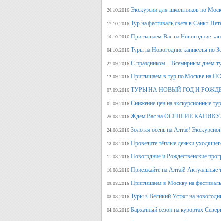
Экскурсии для школьников по Москв
20.10.2016
Тур на фестиваль света в Санкт-Пет
17.10.2016
Приглашаем Вас на Новогодние кан
10.10.2016
Туры на Новогодние каникулы по З
04.10.2016
С праздником – Всемирным днем т
27.09.2016
Приглашаем в тур по Москве на 
12.09.2016
ТУРЫ НА НОВЫЙ ГОД И РОЖД
07.09.2016
Снижение цен на экскурсионные ту
01.09.2016
Ждем Вас на ОСЕННИЕ КАНИКУЛ
26.08.2016
Золотая осень на Алтае! Экскурсион
24.08.2016
Проведите тёплые деньки уходящего 
18.08.2016
Новогодние и Рождественские прогр
11.08.2016
Приезжайте на Алтай! Актуальные ту
10.08.2016
Приглашаем в Москву на фестива
09.08.2016
Туры в Великий Устюг на новогодни
08.08.2016
Бархатный сезон на курортах Северн
04.08.2016