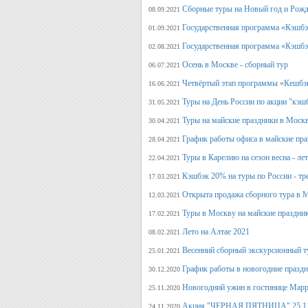
Сборные туры на Новый год и Рожд
08.09.2021
Государственная программа «Кэшбэк
01.09.2021
Государственная программа «Кэшбэк
02.08.2021
Осень в Москве - сборный тур
06.07.2021
Четвёртый этап программы «Кешбэ
16.06.2021
Туры на День России по акции "кэш
31.05.2021
Туры на майские праздники в Моск
30.04.2021
График работы офиса в майские пра
28.04.2021
Туры в Карелию на сезон весна - ле
22.04.2021
Кэшбэк 20% на туры по России - тре
17.03.2021
Открыта продажа сборного тура в М
12.03.2021
Туры в Москву на майские праздни
17.02.2021
Лето на Алтае 2021
08.02.2021
Весенний сборный экскурсионный т
25.01.2021
График работы в новогодние празд
30.12.2020
Новогодний ужин в гостинице Марр
25.11.2020
Акция "ЧЕРНАЯ ПЯТНИЦА" 25.11.20
24.11.2020