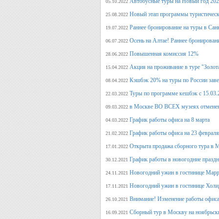
Автобусные туры на Новый год 20
05.10.2022
Новый этап программы туристическ
25.08.2022
Раннее бронирование на туры в Сан
19.07.2022
Осень на Алтае! Раннее бронирован
06.07.2022
Повышенная комиссия 12%
28.06.2022
Акция на проживание в туре "Золот
15.04.2022
Кэшбэк 20% на туры по России заве
08.04.2022
Туры по программе кешбэк с 15.03.
22.03.2022
в Москве ВО ВСЕХ музеях отмене
09.03.2022
График работы офиса на 8 марта
04.03.2022
График работы офиса на 23 февраля
21.02.2022
Открыта продажа сборного тура в М
17.01.2022
График работы в новогодние празд
30.12.2021
Новогодний ужин в гостинице Марр
24.11.2021
Новогодний ужин в гостинице Холи
17.11.2021
Внимание! Изменение работы офиса 
26.10.2021
Сборный тур в Москву на ноябрьск
16.09.2021