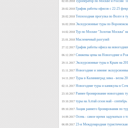
Туроператор по Москве и России "
02.03.2018
График работы офисов с 22-25 фев
20.02.2018
Теплоходная прогулка по Волге в т
20.02.2018
Экскурсионные туры по Воронежско
16.02.2018
Тур по Москве "Золотая Москва" на
14.02.2018
Масленичный разгуляй
25.01.2018
График работы офиса на новогодни
27.12.2017
Снижены цены на Новогодние и Ро
06.12.2017
Экскурсионные туры в Крым на 201
29.11.2017
Новогодние и зимние экскурсионн
15.11.2017
Туры в Калининград зима - весна 2
14.11.2017
Новогодние туры и каникулы в Соч
02.11.2017
Раннее бронирование новогодних ту
23.10.2017
туры на Алтай сезон май - сентябрь
19.10.2017
Акция раннего бронирования по тур
09.10.2017
Осень - самое время задуматься о т
14.09.2017
23-я Международная туристическая 
06.09.2017