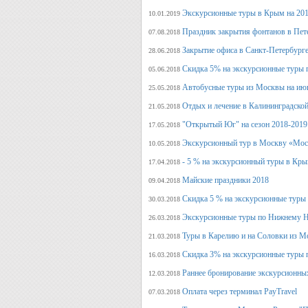
Экскурсионные туры в Крым на 201
10.01.2019
Праздник закрытия фонтанов в Пет
07.08.2018
Закрытие офиса в Санкт-Петербурге
28.06.2018
Скидка 5% на экскурсионные туры 
05.06.2018
Автобусные туры из Москвы на июн
25.05.2018
Отдых и лечение в Калининградской
21.05.2018
"Открытый Юг" на сезон 2018-2019
17.05.2018
Экскурсионный тур в Москву «Мос
10.05.2018
- 5 % на экскурсионный туры в Кры
17.04.2018
Майские праздники 2018
09.04.2018
Скидка 5 % на экскурсионные туры
30.03.2018
Экскурсионные туры по Нижнему Н
26.03.2018
Туры в Карелию и на Соловки из М
21.03.2018
Скидка 3% на экскурсионные туры 
16.03.2018
Раннее бронирование экскурсионных
12.03.2018
Оплата через терминал PayTravel
07.03.2018