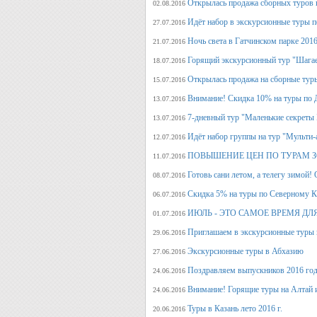
Открылась продажа сборных туров н
02.08.2016
Идёт набор в экскурсионные туры по
27.07.2016
Ночь света в Гатчинском парке 2016
21.07.2016
Горящий экскурсионный тур "Шагае
18.07.2016
Открылась продажа на сборные туры 
15.07.2016
Внимание! Скидка 10% на туры по Д
13.07.2016
7-дневный тур "Маленькие секреты
13.07.2016
Идёт набор группы на тур "Мульти-а
12.07.2016
ПОВЫШЕНИЕ ЦЕН ПО ТУРАМ З
11.07.2016
Готовь сани летом, а телегу
08.07.2016
Скидка 5% на туры по Северному Ка
06.07.2016
ИЮЛЬ - ЭТО САМОЕ ВРЕМЯ ДЛ
01.07.2016
Приглашаем в экскурсионные туры
29.06.2016
Экскурсионные туры в Абхазию
27.06.2016
Поздравляем выпускников 2016 г
24.06.2016
Внимание! Горящие туры на Алтай и
24.06.2016
Туры в Казань лето 2016 г.
20.06.2016