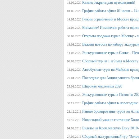
Казань открыта для путешествий!
18.06.2020
График работы офиса 01 июня – 14
01.06.2020
Режим ограничений в Москве продл
14.05.2020
Внимание! Изменение работы офиса 
31.03.2020
Открыта продажа тура в Москву - л
30.03.2020
Важная новость по набору экскурси
19.03.2020
Экскурсионные туры в Санкт – Пет
11.03.2020
Сборный тур на 1 и 9 мая в Москву
06.03.2020
Автобусные туры на Майские празд
13.02.2020
Последние дни Акции раннего брон
27.01.2020
Широкая масленица 2020
23.01.2020
Экскурсионные туры в Псков на 20
10.01.2020
График работы офиса в новогодние
30.12.2019
Раннее бронирование туров на Алт
23.12.2019
Новогодний ужин в гостинице Холи
10.10.2019
Билеты на Кремлевскую Елку 2019
04.09.2019
Сборный экскурсионный тур "Золот
27.05.2019