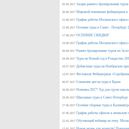
Акция раннего бронирования туров 
05.09.2017
Мировой чемпионат фейерверков в 
30.08.2017
График работы Московского офиса с
25.08.2017
Осенние туры в Санкт - Петербург 
22.08.2017
ОСЕННИЕ СКИДКИ!
17.08.2017
График работы Московского офиса с
10.08.2017
Раннее бронирование туров по Золо
09.08.2017
Туры на Новый год и Рождество 20
04.08.2017
Добавлены туры на Ноябрьские пра
20.07.2017
Фестиваля Фейерверков «Серебряна
13.07.2017
Снижение цен на туры в Крым
06.07.2017
Новинка 2017! Тур для групп школ
30.06.2017
Школьные туры в Санкт-Петербург 
29.06.2017
Осенние сборные туры в Калинингр
27.06.2017
График работы офисов в июньские 
07.06.2017
Обучающий вебинар на тему: Моско
22.05.2017
Новая акция для агентств! Повыше
12.05.2017