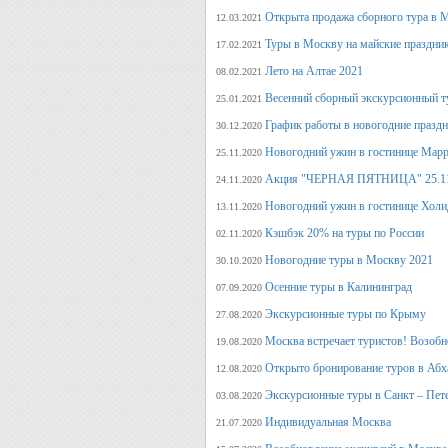
Открыта продажа сборного тура в М
12.03.2021
Туры в Москву на майские праздни
17.02.2021
Лето на Алтае 2021
08.02.2021
Весенний сборный экскурсионный т
25.01.2021
График работы в новогодние празд
30.12.2020
Новогодний ужин в гостинице Марр
25.11.2020
Акция "ЧЕРНАЯ ПЯТНИЦА" 25.11.20
24.11.2020
Новогодний ужин в гостинице Холи
13.11.2020
Кэшбэк 20% на туры по России
02.11.2020
Новогодние туры в Москву 2021
30.10.2020
Осенние туры в Калининград
07.09.2020
Экскурсионные туры по Крыму
27.08.2020
Москва встречает туристов! Возобн
19.08.2020
Открыто бронирование туров в Аб
12.08.2020
Экскурсионные туры в Санкт – Пет
03.08.2020
Индивидуальная Москва
21.07.2020