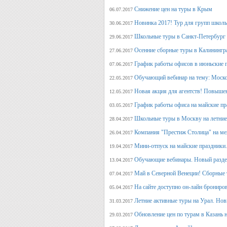
Снижение цен на туры в Крым
06.07.2017
Новинка 2017! Тур для групп школ
30.06.2017
Школьные туры в Санкт-Петербург 
29.06.2017
Осенние сборные туры в Калинингр
27.06.2017
График работы офисов в июньские 
07.06.2017
Обучающий вебинар на тему: Моско
22.05.2017
Новая акция для агентств! Повыше
12.05.2017
График работы офиса на майские п
03.05.2017
Школьные туры в Москву на летние 
28.04.2017
Компания "Престиж Столица" на ме
26.04.2017
Мини-отпуск на майские праздники.
19.04.2017
Обучающие вебинары. Новый раздел
13.04.2017
Май в Северной Венеции! Сборные 
07.04.2017
На сайте доступно он-лайн брониро
05.04.2017
Летние активные туры на Урал. Но
31.03.2017
Обновление цен по турам в Казань н
29.03.2017