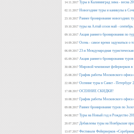
Туры в Калининград зима - весна 2
14.11.2017
Новогодние туры и каникулы в Соч
02.11.2017
Раннее бронирование новогодних ту
23.10.2017
туры на Алтай сезон май - сентябрь
19.10.2017
Акция раннего бронирования по тур
09.10.2017
Осень - самое время задуматься о т
14.09.2017
23-я Международная туристическая 
06.09.2017
Акция раннего бронирования туров 
05.09.2017
Мировой чемпионат фейерверков в 
30.08.2017
График работы Московского офиса с
25.08.2017
Осенние туры в Санкт - Петербург 
22.08.2017
ОСЕННИЕ СКИДКИ!
17.08.2017
График работы Московского офиса с
10.08.2017
Раннее бронирование туров по Золо
09.08.2017
Туры на Новый год и Рождество 20
04.08.2017
Добавлены туры на Ноябрьские пра
20.07.2017
Фестиваля Фейерверков «Серебряна
13.07.2017