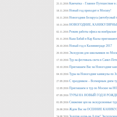
Камчатка – Главное Путешествие в 
25.11.2016
Новый год приходит в Москву!
18.11.2016
Новогодняя Беларусь (автобусный 
16.11.2016
НОВОГОДНИЕ, КАНИКУЛЯРНЫЕ
10.11.2016
Режим работы офиса на ноябрьские
02.11.2016
Кыш Бабай и Кар Кызы приглашают 
01.11.2016
Новый год в Калининграде 2017
26.10.2016
Экскурсии для школьников по Москв
20.10.2016
Тур на фестиваль света в Санкт-Пет
17.10.2016
Приглашаем Вас на Новогодние кан
10.10.2016
Туры на Новогодние каникулы по З
04.10.2016
С праздником – Всемирным днем т
27.09.2016
Приглашаем в тур по Москве на 
12.09.2016
ТУРЫ НА НОВЫЙ ГОД И РОЖД
07.09.2016
Снижение цен на экскурсионные ту
01.09.2016
Ждем Вас на ОСЕННИЕ КАНИКУЛ
26.08.2016
Золотая осень на Алтае! Экскурсион
24.08.2016