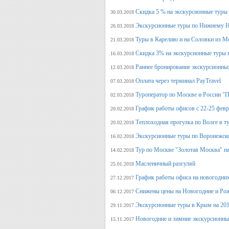
Скидка 5 % на экскурсионные туры
30.03.2018
Экскурсионные туры по Нижнему Н
26.03.2018
Туры в Карелию и на Соловки из М
21.03.2018
Скидка 3% на экскурсионные туры 
16.03.2018
Раннее бронирование экскурсионных
12.03.2018
Оплата через терминал PayTravel
07.03.2018
Туроператор по Москве и России "
02.03.2018
График работы офисов с 22-25 фев
20.02.2018
Теплоходная прогулка по Волге в т
20.02.2018
Экскурсионные туры по Воронежско
16.02.2018
Тур по Москве "Золотая Москва" на
14.02.2018
Масленичный разгуляй
25.01.2018
График работы офиса на новогодни
27.12.2017
Снижены цены на Новогодние и Ро
06.12.2017
Экскурсионные туры в Крым на 201
29.11.2017
Новогодние и зимние экскурсионн
15.11.2017