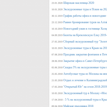
Широкая масленица 2020
23.01.2020
Экскурсионные туры в Псков на 20
10.01.2020
График работы офиса в новогодние
30.12.2019
Раннее бронирование туров на Алт
23.12.2019
Новогодний ужин в гостинице Холи
10.10.2019
Билеты на Кремлевскую Елку 2019
04.09.2019
Сборный экскурсионный тур "Золот
27.05.2019
Экскурсионные туры в Крым на 201
10.01.2019
Праздник закрытия фонтанов в Пет
07.08.2018
Закрытие офиса в Санкт-Петербурге
28.06.2018
Скидка 5% на экскурсионные туры 
05.06.2018
Автобусные туры из Москвы на июн
25.05.2018
Отдых и лечение в Калининградской
21.05.2018
"Открытый Юг" на сезон 2018-2019
17.05.2018
Экскурсионный тур в Москву «Мос
10.05.2018
- 5 % на экскурсионный туры в Кры
17.04.2018
Майские праздники 2018
09.04.2018