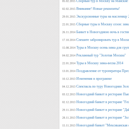
Сборный тур в Москву на Майские 
05.02.2015
Внимание! Новые реквизиты!
02.02.2015
Экскурсионные туры на масленицу 
29.01.2015
Сборные туры в Москву сезон: зима
22.01.2015
Банкет в Новогоднюю ночь в гости
26.11.2014
Спешите забронировать тур в Моск
17.10.2014
Туры в Москву осень-зима для гру
15.08.2014
Рекламный тур "Золотая Москва"
04.02.2014
Туры в Москву зима-весна 2014
22.01.2014
Поздравление от туроператора Прес
13.01.2014
Изменения в программе
10.12.2013
Спектакль по туру Новогодняя Зол
04.12.2013
Новогодний банкет в ресторане Пь
03.12.2013
Новогодний банкет в ресторане "Fed
02.12.2013
Новогодний банкет в ресторане "Да
29.11.2013
Новогодний банкет в ресторане "Зо
28.11.2013
Новогодний банкет "Мексиканская 
15.11.2013