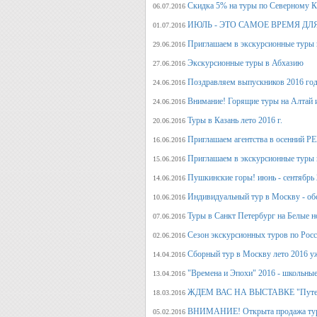
Скидка 5% на туры по Северному Ка
06.07.2016
ИЮЛЬ - ЭТО САМОЕ ВРЕМЯ ДЛ
01.07.2016
Приглашаем в экскурсионные туры
29.06.2016
Экскурсионные туры в Абхазию
27.06.2016
Поздравляем выпускников 2016 г
24.06.2016
Внимание! Горящие туры на Алтай и
24.06.2016
Туры в Казань лето 2016 г.
20.06.2016
Приглашаем агентства в осенний
16.06.2016
Приглашаем в экскурсионные туры п
15.06.2016
Пушкинские горы! июнь - сентябрь 
14.06.2016
Индивидуальный тур в Москву - об
10.06.2016
Туры в Санкт Петербург на Белые н
07.06.2016
Сезон экскурсионных туров по Росс
02.06.2016
Сборный тур в Москву лето 2016 у
14.04.2016
"Времена и Эпохи" 2016 - школьные
13.04.2016
ЖДЕМ ВАС НА ВЫСТАВКЕ "Путеше
18.03.2016
ВНИМАНИЕ! Открыта продажа тура
05.02.2016