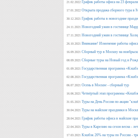
График работы офиса на 23 февраля
21.02.2022
Открыта продажа сборного тура в М
17.01.2022
График работы в новогодние празд
30.12.2021
Новогодний ужин в гостинице Марр
24.11.2021
Новогодний ужин в гостинице Холи
17.11.2021
Внимание! Изменение работы офиса 
26.10.2021
Сборный тур в Москву на ноябрьск
16.09.2021
Сборные туры на Новый год и Рожд
08.09.2021
Государственная программа «Кэшбэк
01.09.2021
Государственная программа «Кэшбэк
02.08.2021
Осень в Москве - сборный тур
06.07.2021
Четвёртый этап программы «Кешбэ
16.06.2021
Туры на День России по акции "кэш
31.05.2021
Туры на майские праздники в Моск
30.04.2021
График работы офиса в майские пра
28.04.2021
Туры в Карелию на сезон весна - ле
22.04.2021
Кэшбэк 20% на туры по России - тре
17.03.2021