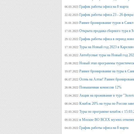
График работы офиса на 8 марта
06.03.2023
График работы офиса 23 - 26 февра
22.02.2023
Раннее бронирование туров в Санкт
31.01.2023
Открыта продажа сборного тура в М
17.01.2023
График работы офиса в период нов
29.12.2022
Туры на Новый год 2023 в Карелию
17.10.2022
Автобусные туры на Новый год 20
05.10.2022
Новый этап программы туристическ
25.08.2022
Раннее бронирование на туры в Сан
19.07.2022
Осень на Алтае! Раннее бронирован
06.07.2022
Повышенная комиссия 12%
28.06.2022
Акция на проживание в туре "Золот
15.04.2022
Кэшбэк 20% на туры по России заве
08.04.2022
Туры по программе кешбэк с 15.03.
22.03.2022
в Москве ВО ВСЕХ музеях отмене
09.03.2022
График работы офиса на 8 марта
04.03.2022