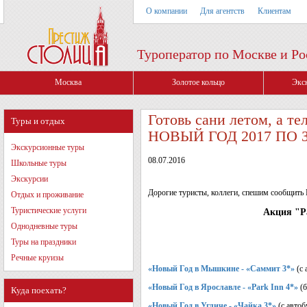
О компании
Для агентств
Клиентам
Туроператор по Москве и Ро
Москва
Золотое кольцо
Экс
Готовь сани летом, 
Туры и отдых
НОВЫЙ ГОД 2017 ПО
Экскурсионные туры
08.07.2016
Школьные туры
Экскурсии
Дорогие туристы, коллеги, спешим сообщить 
Отдых и проживание
Туристические услуги
Акция "Ра
Однодневные туры
Туры на праздники
Речные круизы
«Новый Год в Мышкине - «Саммит 3*»
(с
«Новый Год в Ярославле - «Park Inn 4*»
(
Куда поехать?
«Новый Год в Угличе - «Чайка 3*»
(с автоб