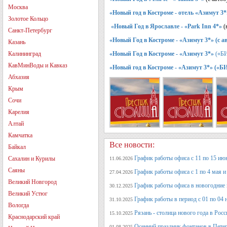
Москва
«Новый год в Костроме - отель «Азимут 3*
Золотое Кольцо
«Новый Год в Ярославле - «Park Inn 4*»
(
Санкт-Петербург
«Новый Год в Костроме - «Азимут 3*» (с
Казань
Калининград
«Новый Год в Костроме - «Азимут 3*»
(«БИ
КавМинВоды и Кавказ
«Новый год в Костроме - «Азимут 3*» («
Абхазия
Крым
Сочи
Карелия
Алтай
Камчатка
Все новости:
Байкал
График работы офиса с 11 по 15 июн
Сахалин и Курилы
11.06.2026
Саяны
График работы офиса с 1 по 4 мая и 
27.04.2026
Великий Новгород
График работы офиса в новогодние
30.12.2025
Великий Устюг
График работы в период с 01 по 04 
31.10.2025
Вологда
Рязань - столица нового года в Рос
15.10.2025
Краснодарский край
Осенний праздник фонтанов в Петер
01.08.2025