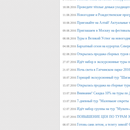
Проведите тёплые деньки уходящего 
18.08.2016
Новогодние и Рождественские прогр
11.08.2016
Приезжайте на Алтай! Актуальные ту
10.08.2016
Приглашаем в Москву на фестива
09.08.2016
Туры в Великий Устюг на новогодни
08.08.2016
Бархатный сезон на курортах Северн
04.08.2016
Открылась продажа сборных туров н
02.08.2016
Идёт набор в экскурсионные туры по
27.07.2016
Ночь света в Гатчинском парке 2016
21.07.2016
Горящий экскурсионный тур "Шагае
18.07.2016
Открылась продажа на сборные туры 
15.07.2016
Внимание! Скидка 10% на туры по Д
13.07.2016
7-дневный тур "Маленькие секреты
13.07.2016
Идёт набор группы на тур "Мульти-а
12.07.2016
ПОВЫШЕНИЕ ЦЕН ПО ТУРАМ З
11.07.2016
Готовь сани летом, а телегу
08.07.2016