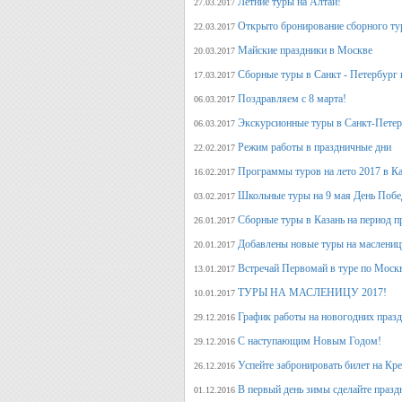
Летние туры на Алтай!
27.03.2017
Открыто бронирование сборного тур
22.03.2017
Майские праздники в Москве
20.03.2017
Сборные туры в Санкт - Петербург н
17.03.2017
Поздравляем с 8 марта!
06.03.2017
Экскурсионные туры в Санкт-Петер
06.03.2017
Режим работы в праздничные дни
22.02.2017
Программы туров на лето 2017 в К
16.02.2017
Школьные туры на 9 мая День Поб
03.02.2017
Сборные туры в Казань на период п
26.01.2017
Добавлены новые туры на маслениц
20.01.2017
Встречай Первомай в туре по Моск
13.01.2017
ТУРЫ НА МАСЛЕНИЦУ 2017!
10.01.2017
График работы на новогодних праз
29.12.2016
С наступающим Новым Годом!
29.12.2016
Успейте забронировать билет на Кр
26.12.2016
В первый день зимы сделайте празд
01.12.2016