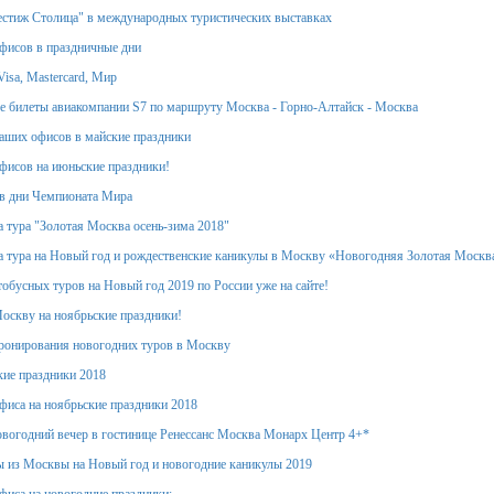
стиж Столица" в международных туристических выставках
фисов в праздничные дни
isa, Mastercard, Мир
 билеты авиакомпании S7 по маршруту Москва - Горно-Алтайск - Москва
аших офисов в майские праздники
фисов на июньские праздники!
в дни Чемпионата Мира
 тура "Золотая Москва осень-зима 2018"
 тура на Новый год и рождественские каникулы в Москву «Новогодняя Золотая Москв
обусных туров на Новый год 2019 по России уже на сайте!
оскву на ноябрьские праздники!
ронирования новогодних туров в Москву
кие праздники 2018
фиса на ноябрьские праздники 2018
вогодний вечер в гостинице Ренессанс Москва Монарх Центр 4+*
 из Москвы на Новый год и новогодние каникулы 2019