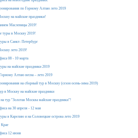
фиса на новогодние праздники:
ронирования по Горному Алтаю лето 2019
оскву на майские праздники!
анием Масленицы 2019!
е туры в Москву 2019!
уры в Санкт- Петербург
оскву лето 2019!
фиса 08 - 10 марта
уры на майские праздники 2019
Горному Алтаю весна – лето 2019
ронирования на сборный тур в Москву (сезон осень-зима 2019)
тур в Москву на майские праздники
 на тур "Золотая Москва майские праздники"!
иса на 30 апреля - 12 мая
уры в Карелию и на Соловецкие острова лето 2019
 Крае
фиса 12 июня