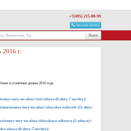
+7(495) 215-08-99
Заказать звонок
Поиск
 2016 г.
ёплые и солнечные деньки 2016 года.
ionnye-tury-na-altay/vizit-altaya-(8-dney-7-nochey)/
ekskursionnye-tury-na-altay/altayskoe-ozherele-(11-dney-
rsionnye-tury-na-altay/altayskaya-odisseya-(2-altaya)-/
rdce-altaya-(8-dney-7-nochey)/