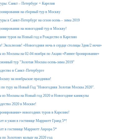
уры: Санкт – Петербург + Карелия
ронирования на сборный тур в Москву
уры в Санкт-Петербург на сезон осень – зима 2019
ронирования на новогодний тур в Москву!
ание туров на Новый год и Рождество в Карелию
! Эксклюзив! «Новогодняя ночь в сердце столицы 3дня/2 ночи»
 из Москвы на 02-04 ноября по Акции «Раннее бронирование»
ионный тур "Золотая Москва осень-зима 2019"
дество в Санкт–Петербурге
оскву на ноябрьские праздники!
 по туру на Новый Год "Новогодняя Золотая Москва 2020".
 из Москвы на Новый год 2020 и Новогодние каникулы
дество 2020 в Москве!
ронирование» новогодних туров в Карелию!
ет и ужин в гостинице Марриотт Гранд 5*!
ет в гостинице Марриотт Аврора 5*
 по Золотому кольцу на 2020 год