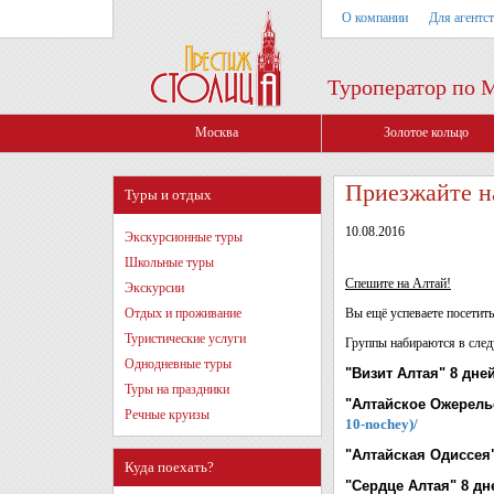
О компании
Для агентс
Туроператор по 
Москва
Золотое кольцо
Приезжайте на
Туры и отдых
10.08.2016
Экскурсионные туры
Школьные туры
Спешите на Алтай!
Экскурсии
Отдых и проживание
Вы ещё успеваете посетить
Туристические услуги
Группы набираются в сле
Однодневные туры
"Визит Алтая" 8 дней/
Туры на праздники
"Алтайское Ожерелье"
Речные круизы
10-nochey)/
"Алтайская Одиссея" 
Куда поехать?
"Сердце Алтая" 8 дне