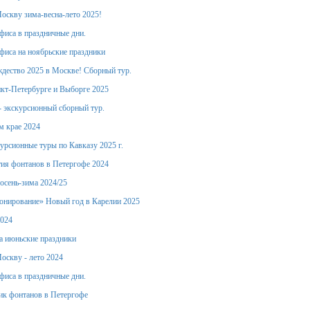
оскву зима-весна-лето 2025!
фиса в праздничные дни.
фиса на ноябрьские праздники
дество 2025 в Москве! Сборный тур.
кт-Петербурге и Выборге 2025
- экскурсионный сборный тур.
м крае 2024
урсионные туры по Кавказу 2025 г.
ия фонтанов в Петергофе 2024
осень-зима 2024/25
онирование» Новый год в Карелии 2025
2024
а июньские праздники
оскву - лето 2024
фиса в праздничные дни.
ик фонтанов в Петергофе