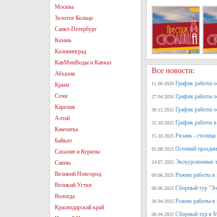
Москва
Золотое Кольцо
Санкт-Петербург
Казань
Калининград
КавМинВоды и Кавказ
Все новости:
Абхазия
График работы оф
11.06.2026
Крым
Сочи
График работы оф
27.04.2026
Карелия
График работы о
30.12.2025
Алтай
График работы в 
31.10.2025
Камчатка
Рязань - столица
15.10.2025
Байкал
Осенний праздни
01.08.2025
Сахалин и Курилы
Экскурсионные т
Саяны
24.07.2025
Великий Новгород
Режим работы в 
09.06.2025
Великий Устюг
Сборный тур "Зо
06.06.2025
Вологда
Режим работы в 
30.04.2025
Краснодарский край
Сборный тур в 
08.04.2025