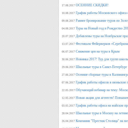
ОСЕННИЕ СКИДКИ!
17.08.2017
График работы Московского офиса с
10.08.2017
Раннее бронирование туров по Золо
09.08.2017
Туры на Новый год и Рождество 20
04.08.2017
Добавлены туры на Ноябрьские пра
20.07.2017
Фестиваля Фейерверков «Серебряна
13.07.2017
Снижение цен на туры в Крым
06.07.2017
Новинка 2017! Тур для групп школ
30.06.2017
Школьные туры в Санкт-Петербург 
29.06.2017
Осенние сборные туры в Калинингр
27.06.2017
График работы офисов в июньские 
07.06.2017
Обучающий вебинар на тему: Моско
22.05.2017
Новая акция для агентств! Повыше
12.05.2017
График работы офиса на майские п
03.05.2017
Школьные туры в Москву на летние 
28.04.2017
Компания "Престиж Столица" на ме
26.04.2017