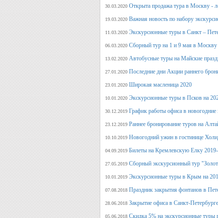
Открыта продажа тура в Москву - л
30.03.2020
Важная новость по набору экскурси
19.03.2020
Экскурсионные туры в Санкт – Пет
11.03.2020
Сборный тур на 1 и 9 мая в Москву
06.03.2020
Автобусные туры на Майские празд
13.02.2020
Последние дни Акции раннего брон
27.01.2020
Широкая масленица 2020
23.01.2020
Экскурсионные туры в Псков на 20
10.01.2020
График работы офиса в новогодние
30.12.2019
Раннее бронирование туров на Алт
23.12.2019
Новогодний ужин в гостинице Холи
10.10.2019
Билеты на Кремлевскую Елку 2019
04.09.2019
Сборный экскурсионный тур "Золот
27.05.2019
Экскурсионные туры в Крым на 201
10.01.2019
Праздник закрытия фонтанов в Пет
07.08.2018
Закрытие офиса в Санкт-Петербурге
28.06.2018
Скидка 5% на экскурсионные туры 
05.06.2018