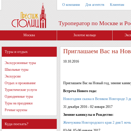
О компании
Для агентств
Клиентам
Туроператор по Москве и Ро
Москва
Золотое кольцо
Экс
Приглашаем Вас на Нов
Туры и отдых
10.10.2016
Экскурсионные туры
Школьные туры
Экскурсии
Отдых и проживание
Приглашаем Вас на Новый год, зимние каник
Туристические услуги
Встреча Нового года:
Однодневные туры
Новогодняя сказка в Великом Новгороде 3 д
Туры на праздники
31 декабря 2016 - 02 января 2017
Речные круизы
Зимние каникулы и Рождество:
Жемчужина Новгородского края 2 дня/1 ноч
Куда поехать?
03-04, 05-06 января 2017