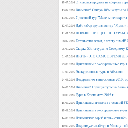
Открылась продажа на сборные туры 
15.07.2016
Внимание! Скидка 10% на туры по Д
13.07.2016
7-дневный тур "Маленькие секреты
13.07.2016
Идёт набор группы на тур "Мульти-а
12.07.2016
ПОВЫШЕНИЕ ЦЕН ПО ТУРАМ З
11.07.2016
Готовь сани летом, а телегу
08.07.2016
Скидка 5% на туры по Северному Ка
06.07.2016
ИЮЛЬ - ЭТО САМОЕ ВРЕМЯ ДЛ
01.07.2016
Приглашаем в экскурсионные туры
29.06.2016
Экскурсионные туры в Абхазию
27.06.2016
Поздравляем выпускников 2016 г
24.06.2016
Внимание! Горящие туры на Алтай и
24.06.2016
Туры в Казань лето 2016 г.
20.06.2016
Приглашаем агентства в осенний
16.06.2016
Приглашаем в экскурсионные туры п
15.06.2016
Пушкинские горы! июнь - сентябрь 
14.06.2016
Индивидуальный тур в Москву - об
10.06.2016