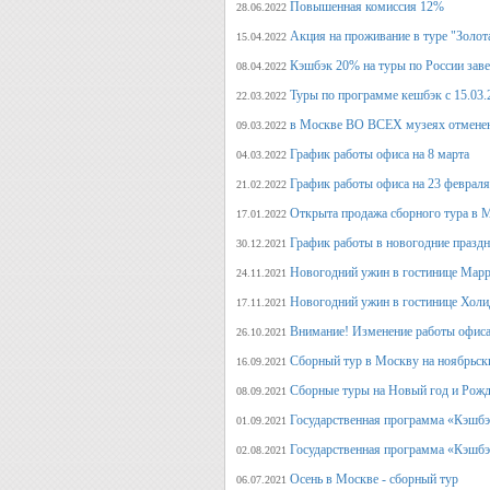
Повышенная комиссия 12%
28.06.2022
Акция на проживание в туре "Золот
15.04.2022
Кэшбэк 20% на туры по России заве
08.04.2022
Туры по программе кешбэк с 15.03.
22.03.2022
в Москве ВО ВСЕХ музеях отмене
09.03.2022
График работы офиса на 8 марта
04.03.2022
График работы офиса на 23 февраля
21.02.2022
Открыта продажа сборного тура в М
17.01.2022
График работы в новогодние празд
30.12.2021
Новогодний ужин в гостинице Марр
24.11.2021
Новогодний ужин в гостинице Холи
17.11.2021
Внимание! Изменение работы офиса 
26.10.2021
Сборный тур в Москву на ноябрьск
16.09.2021
Сборные туры на Новый год и Рожд
08.09.2021
Государственная программа «Кэшбэк
01.09.2021
Государственная программа «Кэшбэк
02.08.2021
Осень в Москве - сборный тур
06.07.2021