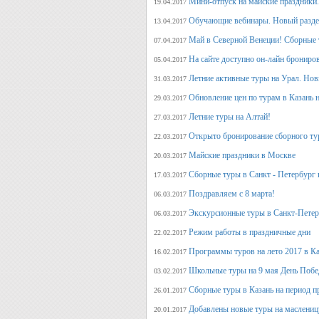
Мини-отпуск на майские праздники.
19.04.2017
Обучающие вебинары. Новый раздел
13.04.2017
Май в Северной Венеции! Сборные 
07.04.2017
На сайте доступно он-лайн брониро
05.04.2017
Летние активные туры на Урал. Но
31.03.2017
Обновление цен по турам в Казань н
29.03.2017
Летние туры на Алтай!
27.03.2017
Открыто бронирование сборного тур
22.03.2017
Майские праздники в Москве
20.03.2017
Сборные туры в Санкт - Петербург н
17.03.2017
Поздравляем с 8 марта!
06.03.2017
Экскурсионные туры в Санкт-Петер
06.03.2017
Режим работы в праздничные дни
22.02.2017
Программы туров на лето 2017 в К
16.02.2017
Школьные туры на 9 мая День Поб
03.02.2017
Сборные туры в Казань на период п
26.01.2017
Добавлены новые туры на маслениц
20.01.2017