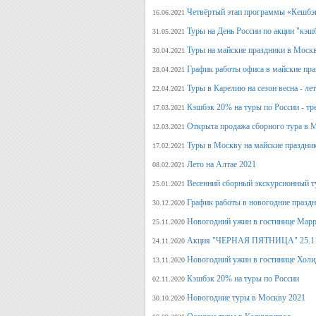
Четвёртый этап программы «Кешбэ
16.06.2021
Туры на День России по акции "кэш
31.05.2021
Туры на майские праздники в Моск
30.04.2021
График работы офиса в майские пра
28.04.2021
Туры в Карелию на сезон весна - ле
22.04.2021
Кэшбэк 20% на туры по России - тре
17.03.2021
Открыта продажа сборного тура в М
12.03.2021
Туры в Москву на майские праздни
17.02.2021
Лето на Алтае 2021
08.02.2021
Весенний сборный экскурсионный т
25.01.2021
График работы в новогодние празд
30.12.2020
Новогодний ужин в гостинице Марр
25.11.2020
Акция "ЧЕРНАЯ ПЯТНИЦА" 25.11.20
24.11.2020
Новогодний ужин в гостинице Холи
13.11.2020
Кэшбэк 20% на туры по России
02.11.2020
Новогодние туры в Москву 2021
30.10.2020