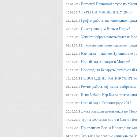
Встречай Первомай в туре по Моск
13.01.2017
ТУРЫ НА МАСЛЕНИЦУ 2017!
10.01.2017
График работы на новогодних праз
29.12.2016
С наступающим Новым Годом!
29.12.2016
Успейте забронировать билет на Кр
26.12.2016
В первый день зимы сделайте празд
01.12.2016
Камчатка – Главное Путешествие в 
25.11.2016
Новый год приходит в Москву!
18.11.2016
Новогодняя Беларусь (автобусный 
16.11.2016
НОВОГОДНИЕ, КАНИКУЛЯРНЫЕ
10.11.2016
Режим работы офиса на ноябрьские
02.11.2016
Кыш Бабай и Кар Кызы приглашают 
01.11.2016
Новый год в Калининграде 2017
26.10.2016
Экскурсии для школьников по Москв
20.10.2016
Тур на фестиваль света в Санкт-Пет
17.10.2016
Приглашаем Вас на Новогодние кан
10.10.2016
Туры на Новогодние каникулы по З
04.10.2016