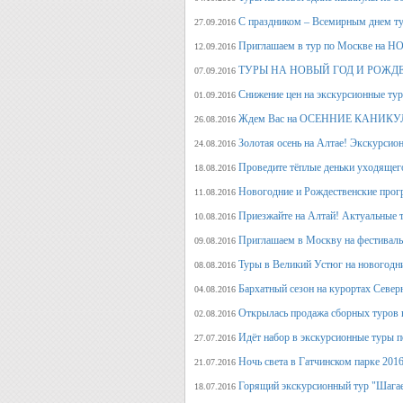
С праздником – Всемирным днем т
27.09.2016
Приглашаем в тур по Москве на 
12.09.2016
ТУРЫ НА НОВЫЙ ГОД И РОЖД
07.09.2016
Снижение цен на экскурсионные ту
01.09.2016
Ждем Вас на ОСЕННИЕ КАНИКУЛ
26.08.2016
Золотая осень на Алтае! Экскурсион
24.08.2016
Проведите тёплые деньки уходящего 
18.08.2016
Новогодние и Рождественские прогр
11.08.2016
Приезжайте на Алтай! Актуальные ту
10.08.2016
Приглашаем в Москву на фестива
09.08.2016
Туры в Великий Устюг на новогодни
08.08.2016
Бархатный сезон на курортах Северн
04.08.2016
Открылась продажа сборных туров н
02.08.2016
Идёт набор в экскурсионные туры по
27.07.2016
Ночь света в Гатчинском парке 2016
21.07.2016
Горящий экскурсионный тур "Шагае
18.07.2016