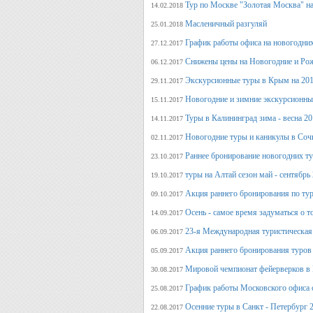
Тур по Москве "Золотая Москва" на
14.02.2018
Масленичный разгуляй
25.01.2018
График работы офиса на новогодни
27.12.2017
Снижены цены на Новогодние и Ро
06.12.2017
Экскурсионные туры в Крым на 201
29.11.2017
Новогодние и зимние экскурсионн
15.11.2017
Туры в Калининград зима - весна 2
14.11.2017
Новогодние туры и каникулы в Соч
02.11.2017
Раннее бронирование новогодних ту
23.10.2017
туры на Алтай сезон май - сентябрь
19.10.2017
Акция раннего бронирования по тур
09.10.2017
Осень - самое время задуматься о т
14.09.2017
23-я Международная туристическая 
06.09.2017
Акция раннего бронирования туров 
05.09.2017
Мировой чемпионат фейерверков в 
30.08.2017
График работы Московского офиса с
25.08.2017
Осенние туры в Санкт - Петербург 
22.08.2017