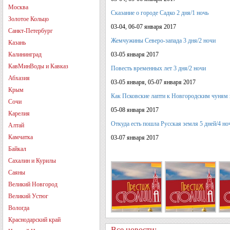
Москва
Сказание о городе Садко 2 дня/1 ночь
Золотое Кольцо
03-04, 06-07 января 2017
Санкт-Петербург
Жемчужины Северо-запада 3 дня/2 ночи
Казань
Калининград
03-05 января 2017
КавМинВоды и Кавказ
Повесть временных лет 3 дня/2 ночи
Абхазия
03-05 января, 05-07 января 2017
Крым
Как Псковские лапти к Новгородским чуням 
Сочи
05-08 января 2017
Карелия
Откуда есть пошла Русская земля 5 дней/4 н
Алтай
Камчатка
03-07 января 2017
Байкал
Сахалин и Курилы
Саяны
Великий Новгород
Великий Устюг
Вологда
Краснодарский край
Все новости: