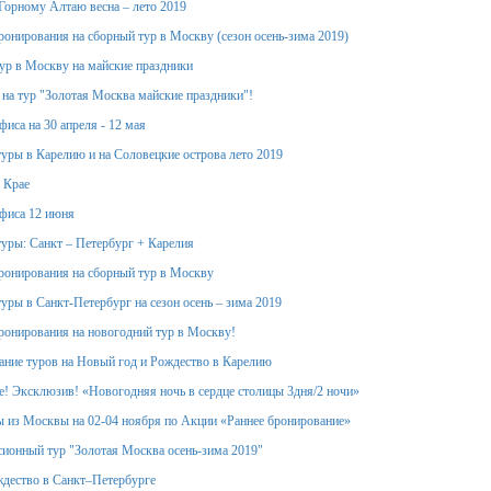
Горному Алтаю весна – лето 2019
ронирования на сборный тур в Москву (сезон осень-зима 2019)
тур в Москву на майские праздники
 на тур "Золотая Москва майские праздники"!
иса на 30 апреля - 12 мая
уры в Карелию и на Соловецкие острова лето 2019
 Крае
фиса 12 июня
уры: Санкт – Петербург + Карелия
ронирования на сборный тур в Москву
уры в Санкт-Петербург на сезон осень – зима 2019
ронирования на новогодний тур в Москву!
ание туров на Новый год и Рождество в Карелию
! Эксклюзив! «Новогодняя ночь в сердце столицы 3дня/2 ночи»
 из Москвы на 02-04 ноября по Акции «Раннее бронирование»
ионный тур "Золотая Москва осень-зима 2019"
дество в Санкт–Петербурге