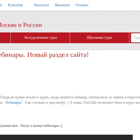
тв
Клиентам
Контакты
Вакансии
Отзывы
Москве и России
Экскурсионные туры
Школьные туры
бинары. Новый раздел сайта!
Теперь не нужно искать и ждать, когда начнется вебинар, отвлекаться от заявок и турист
ам -
Вебинары
". Уже готовые к просмотру :) А канал YouTube позволяет быть в курсе вс
ателям - бонус в конце вебинара :)