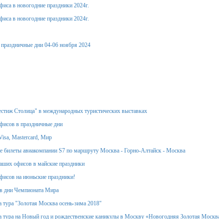
фиса в новогодние праздники 2024г.
фиса в новогодние праздники 2024г.
 праздничные дни 04-06 ноября 2024
стиж Столица" в международных туристических выставках
фисов в праздничные дни
isa, Mastercard, Мир
 билеты авиакомпании S7 по маршруту Москва - Горно-Алтайск - Москва
аших офисов в майские праздники
фисов на июньские праздники!
в дни Чемпионата Мира
 тура "Золотая Москва осень-зима 2018"
 тура на Новый год и рождественские каникулы в Москву «Новогодняя Золотая Москв