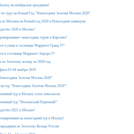
оскву на ноябрьские праздники!
 по туру на Новый Год "Новогодняя Золотая Москва 2020".
 из Москвы на Новый год 2020 и Новогодние каникулы
дество 2020 в Москве!
ронирование» новогодних туров в Карелию!
ет и ужин в гостинице Марриотт Гранд 5*!
ет в гостинице Марриотт Аврора 5*
 по Золотому кольцу на 2020 год
фиса 01-04 ноября 2019
Новогодняя Золотая Москва 2020"
 на тур "Новогодняя Золотая Москва 2020"!
ионный тур в Москву сезон зима-весна
сионный тур "Московский Первомай!"
дество 2021 в Москве!
ронирования на новогодний тур в Москву!
 праздники по Золотому Кольцу России