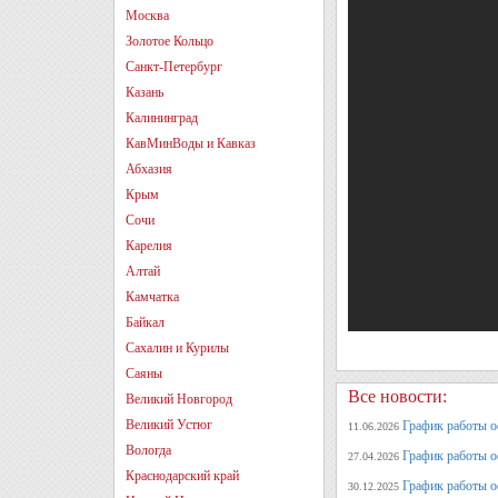
Москва
Золотое Кольцо
Санкт-Петербург
Казань
Калининград
КавМинВоды и Кавказ
Абхазия
Крым
Сочи
Карелия
Алтай
Камчатка
Байкал
Сахалин и Курилы
Саяны
Все новости:
Великий Новгород
Великий Устюг
График работы оф
11.06.2026
Вологда
График работы оф
27.04.2026
Краснодарский край
График работы о
30.12.2025