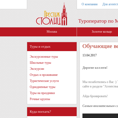
О компании
Для агентс
Туроператор по 
Москва
Золотое кольцо
Обучающие ве
Туры и отдых
13.04.2017
Экскурсионные туры
Школьные туры
Дорогие коллеги!
Экскурсии
Отдых и проживание
Туристические услуги
Мы позаботились о Вас :) 
сайте в разделе "Агентств
Однодневные туры
Туры на праздники
Айда бронировать!
Речные круизы
Самым внимательным слуш
Куда поехать?