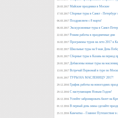
Майские праздники в Москве
20.03.2017
Сборные туры в Санкт - Петербург н
17.03.2017
Поздравляем с 8 марта!
06.03.2017
Экскурсионные туры в Санкт-Петер
06.03.2017
Режим работы в праздничные дни
22.02.2017
Программы туров на лето 2017 в К
16.02.2017
Школьные туры на 9 мая День Поб
03.02.2017
Сборные туры в Казань на период п
26.01.2017
Добавлены новые туры на маслениц
20.01.2017
Встречай Первомай в туре по Моск
13.01.2017
ТУРЫ НА МАСЛЕНИЦУ 2017!
10.01.2017
График работы на новогодних праз
29.12.2016
С наступающим Новым Годом!
29.12.2016
Успейте забронировать билет на Кр
26.12.2016
В первый день зимы сделайте празд
01.12.2016
Камчатка – Главное Путешествие в 
25.11.2016