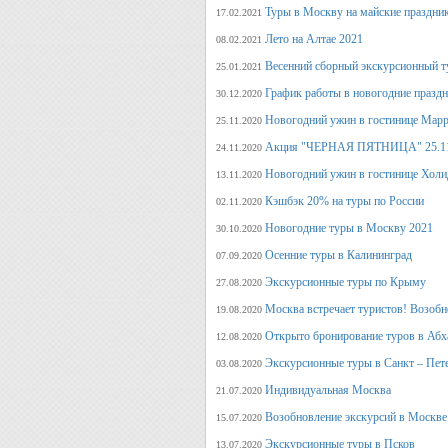
Туры в Москву на майские праздни
17.02.2021
Лето на Алтае 2021
08.02.2021
Весенний сборный экскурсионный т
25.01.2021
График работы в новогодние празд
30.12.2020
Новогодний ужин в гостинице Марр
25.11.2020
Акция "ЧЕРНАЯ ПЯТНИЦА" 25.11.20
24.11.2020
Новогодний ужин в гостинице Холи
13.11.2020
Кэшбэк 20% на туры по России
02.11.2020
Новогодние туры в Москву 2021
30.10.2020
Осенние туры в Калининград
07.09.2020
Экскурсионные туры по Крыму
27.08.2020
Москва встречает туристов! Возобн
19.08.2020
Открыто бронирование туров в Аб
12.08.2020
Экскурсионные туры в Санкт – Пет
03.08.2020
Индивидуальная Москва
21.07.2020
Возобновление экскурсий в Москве
15.07.2020
Экскурсионные туры в Псков
13.07.2020