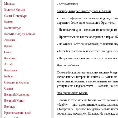
Москва
- Кот Казанский
Золотое Кольцо
6 вещей, которые стоит сделать в Казани
Санкт-Петербург
- Сфотографироваться со всеми подряд котам
Казань
охраняют бесценную коллекцию Эрмитажа.
Калининград
- Не пожалеть дня и сплавать на теплоходе 
КавМинВоды и Кавказ
- Прокатиться на колесе обозрения в парке «
Абхазия
- До отвала наесться чак-чаком, бэлешами, ш
Крым
- Хотя бы со стороны посмотреть на один из
Сочи
Карелия
- Не удержаться и накупить все эти расписные
Алтай
Что попробовать
Камчатка
Основа большинства татарских мясных блюд —
Байкал
излюбленный татарский напиток — катык, из 
молочные и постные, а также печеные мучные 
Сахалин и Курилы
угощение из сладкого теста — катлама, кош-т
Саяны
Что привезти из Казани
Великий Новгород
Типичные сувениры из Казани — это сапожки
Великий Устюг
«барби» — кыз, декоративное панно, расписна
Вологда
«Татарстан». Прекрасным дамам можно посове
Краснодарский край
города, как мечеть Кул-Шариф. На тарелке, ма