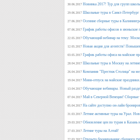
Новинка 2017! Тур для групп школ
30.06.2017
Школьные туры в Санкт-Петербург 
29.06.2017
Осенние сборные туры в Калинингр
27.06.2017
График работы офисов в июньские 
07.06.2017
Обучающий вебинар на тему: Моско
22.05.2017
Новая акция для агентств! Повыше
12.05.2017
График работы офиса на майские п
03.05.2017
Школьные туры в Москву на летние 
28.04.2017
Компания "Престиж Столица" на ме
26.04.2017
Мини-отпуск на майские праздники.
19.04.2017
Обучающие вебинары. Новый раздел
13.04.2017
Май в Северной Венеции! Сборные 
07.04.2017
На сайте доступно он-лайн брониро
05.04.2017
Летние активные туры на Урал. Но
31.03.2017
Обновление цен по турам в Казань н
29.03.2017
Летние туры на Алтай!
27.03.2017
Открыто бронирование сборного тур
22.03.2017