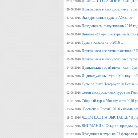
ИЮЛЬ - ЭТО САМОЕ ВРЕМЯ ДЛ
01.07.2016
Приглашаем в экскурсионные туры
29.06.2016
Экскурсионные туры в Абхазию
27.06.2016
Поздравляем выпускников 2016 г
24.06.2016
Внимание! Горящие туры на Алтай и
24.06.2016
Туры в Казань лето 2016 г.
20.06.2016
Приглашаем агентства в осенний
16.06.2016
Приглашаем в экскурсионные туры п
15.06.2016
Пушкинские горы! июнь - сентябрь 
14.06.2016
Индивидуальный тур в Москву - об
10.06.2016
Туры в Санкт Петербург на Белые н
07.06.2016
Сезон экскурсионных туров по Росс
02.06.2016
Сборный тур в Москву лето 2016 у
14.04.2016
"Времена и Эпохи" 2016 - школьные
13.04.2016
ЖДЕМ ВАС НА ВЫСТАВКЕ "Путеше
18.03.2016
ВНИМАНИЕ! Открыта продажа тура
05.02.2016
Праздничные туры на 23 февраля и 8
02.02.2016