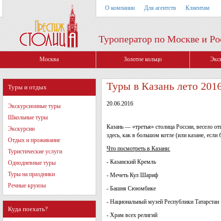
О компании
Для агентств
Клиентам
Туроператор по Москве и Ро
Москва
Золотое кольцо
Экс
Туры в Казань лето 2016
Туры и отдых
20.06.2016
Экскурсионные туры
Школьные туры
Казань — «третья» столица России, весело от
Экскурсии
здесь, как в большом котле (или казане, если
Отдых и проживание
Что посмотреть в Казани:
Туристические услуги
- Казанский Кремль
Однодневные туры
Туры на праздники
- Мечеть Кул Шариф
Речные круизы
- Башня Сююмбике
- Национальный музей Республики Татарстан
Куда поехать?
- Храм всех религий