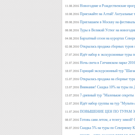
Новогодние и Рождественские прогр
11.08.2016
Приезжайте на Алтай! Актуальные ту
10.08.2016
Приглашаем в Москву на фестива
09.08.2016
Туры в Великий Устюг на новогодни
08.08.2016
Бархатный сезон на курортах Северн
04.08.2016
Открылась продажа сборных туров н
02.08.2016
Идёт набор в экскурсионные туры по
27.07.2016
Ночь света в Гатчинском парке 2016
21.07.2016
Горящий экскурсионный тур "Шагае
18.07.2016
Открылась продажа на сборные туры 
15.07.2016
Внимание! Скидка 10% на туры по Д
13.07.2016
7-дневный тур "Маленькие секреты
13.07.2016
Идёт набор группы на тур "Мульти-а
12.07.2016
ПОВЫШЕНИЕ ЦЕН ПО ТУРАМ З
11.07.2016
Готовь сани летом, а телегу
08.07.2016
Скидка 5% на туры по Северному Ка
06.07.2016