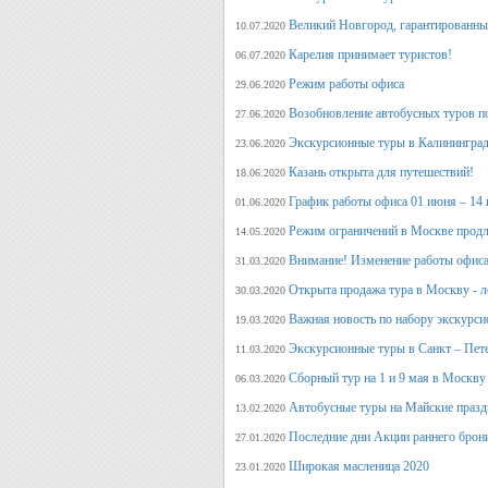
Великий Новгород, гарантированный
10.07.2020
Карелия принимает туристов!
06.07.2020
Режим работы офиса
29.06.2020
Возобновление автобусных туров п
27.06.2020
Экскурсионные туры в Калининград
23.06.2020
Казань открыта для путешествий!
18.06.2020
График работы офиса 01 июня – 14
01.06.2020
Режим ограничений в Москве продл
14.05.2020
Внимание! Изменение работы офиса 
31.03.2020
Открыта продажа тура в Москву - л
30.03.2020
Важная новость по набору экскурси
19.03.2020
Экскурсионные туры в Санкт – Пет
11.03.2020
Сборный тур на 1 и 9 мая в Москву
06.03.2020
Автобусные туры на Майские празд
13.02.2020
Последние дни Акции раннего брон
27.01.2020
Широкая масленица 2020
23.01.2020