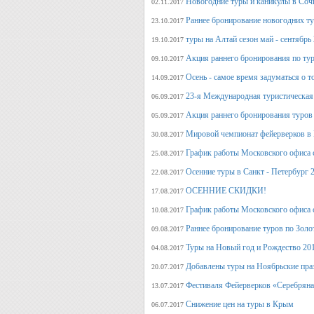
Новогодние туры и каникулы в Соч
02.11.2017
Раннее бронирование новогодних ту
23.10.2017
туры на Алтай сезон май - сентябрь
19.10.2017
Акция раннего бронирования по тур
09.10.2017
Осень - самое время задуматься о т
14.09.2017
23-я Международная туристическая 
06.09.2017
Акция раннего бронирования туров 
05.09.2017
Мировой чемпионат фейерверков в 
30.08.2017
График работы Московского офиса с
25.08.2017
Осенние туры в Санкт - Петербург 
22.08.2017
ОСЕННИЕ СКИДКИ!
17.08.2017
График работы Московского офиса с
10.08.2017
Раннее бронирование туров по Золо
09.08.2017
Туры на Новый год и Рождество 20
04.08.2017
Добавлены туры на Ноябрьские пра
20.07.2017
Фестиваля Фейерверков «Серебряна
13.07.2017
Снижение цен на туры в Крым
06.07.2017