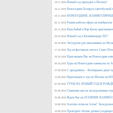
Новый год приходит в Москву!
18.11.2016
Новогодняя Беларусь (автобусный 
16.11.2016
НОВОГОДНИЕ, КАНИКУЛЯРНЫЕ
10.11.2016
Режим работы офиса на ноябрьские
02.11.2016
Кыш Бабай и Кар Кызы приглашают 
01.11.2016
Новый год в Калининграде 2017
26.10.2016
Экскурсии для школьников по Москв
20.10.2016
Тур на фестиваль света в Санкт-Пет
17.10.2016
Приглашаем Вас на Новогодние кан
10.10.2016
Туры на Новогодние каникулы по З
04.10.2016
С праздником – Всемирным днем т
27.09.2016
Приглашаем в тур по Москве на 
12.09.2016
ТУРЫ НА НОВЫЙ ГОД И РОЖД
07.09.2016
Снижение цен на экскурсионные ту
01.09.2016
Ждем Вас на ОСЕННИЕ КАНИКУЛ
26.08.2016
Золотая осень на Алтае! Экскурсион
24.08.2016
Проведите тёплые деньки уходящего 
18.08.2016