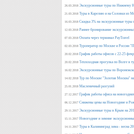
Экскурсионные туры по Нижнему Н
26.03.2018
Туры в Карелию и на Соловки из М
21.03.2018
Скидка 3% на экскурсионные туры 
16.03.2018
Раннее бронирование экскурсионных
12.03.2018
Оплата через терминал PayTravel
07.03.2018
Туроператор по Москве и России "
02.03.2018
График работы офисов с 22-25 фев
20.02.2018
Теплоходная прогулка по Волге в т
20.02.2018
Экскурсионные туры по Воронежско
16.02.2018
Тур по Москве "Золотая Москва" на
14.02.2018
Масленичный разгуляй
25.01.2018
График работы офиса на новогодни
27.12.2017
Снижены цены на Новогодние и Ро
06.12.2017
Экскурсионные туры в Крым на 201
29.11.2017
Новогодние и зимние экскурсионн
15.11.2017
Туры в Калининград зима - весна 2
14.11.2017