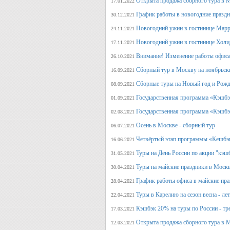
Открыта продажа сборного тура в М
17.01.2022
График работы в новогодние празд
30.12.2021
Новогодний ужин в гостинице Марр
24.11.2021
Новогодний ужин в гостинице Холи
17.11.2021
Внимание! Изменение работы офиса 
26.10.2021
Сборный тур в Москву на ноябрьск
16.09.2021
Сборные туры на Новый год и Рожд
08.09.2021
Государственная программа «Кэшбэк
01.09.2021
Государственная программа «Кэшбэк
02.08.2021
Осень в Москве - сборный тур
06.07.2021
Четвёртый этап программы «Кешбэ
16.06.2021
Туры на День России по акции "кэш
31.05.2021
Туры на майские праздники в Моск
30.04.2021
График работы офиса в майские пра
28.04.2021
Туры в Карелию на сезон весна - ле
22.04.2021
Кэшбэк 20% на туры по России - тре
17.03.2021
Открыта продажа сборного тура в М
12.03.2021