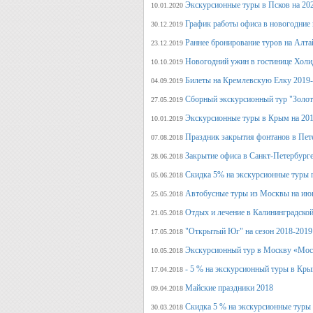
Экскурсионные туры в Псков на 20
10.01.2020
График работы офиса в новогодние
30.12.2019
Раннее бронирование туров на Алт
23.12.2019
Новогодний ужин в гостинице Холи
10.10.2019
Билеты на Кремлевскую Елку 2019
04.09.2019
Сборный экскурсионный тур "Золот
27.05.2019
Экскурсионные туры в Крым на 201
10.01.2019
Праздник закрытия фонтанов в Пет
07.08.2018
Закрытие офиса в Санкт-Петербурге
28.06.2018
Скидка 5% на экскурсионные туры 
05.06.2018
Автобусные туры из Москвы на июн
25.05.2018
Отдых и лечение в Калининградской
21.05.2018
"Открытый Юг" на сезон 2018-2019
17.05.2018
Экскурсионный тур в Москву «Мос
10.05.2018
- 5 % на экскурсионный туры в Кры
17.04.2018
Майские праздники 2018
09.04.2018
Скидка 5 % на экскурсионные туры
30.03.2018