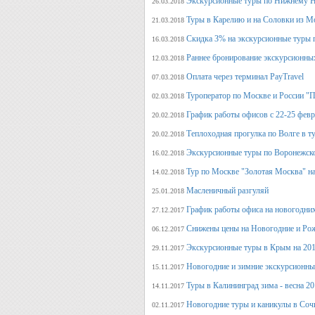
Экскурсионные туры по Нижнему Н
26.03.2018
Туры в Карелию и на Соловки из М
21.03.2018
Скидка 3% на экскурсионные туры 
16.03.2018
Раннее бронирование экскурсионных
12.03.2018
Оплата через терминал PayTravel
07.03.2018
Туроператор по Москве и России "
02.03.2018
График работы офисов с 22-25 фев
20.02.2018
Теплоходная прогулка по Волге в т
20.02.2018
Экскурсионные туры по Воронежско
16.02.2018
Тур по Москве "Золотая Москва" на
14.02.2018
Масленичный разгуляй
25.01.2018
График работы офиса на новогодни
27.12.2017
Снижены цены на Новогодние и Ро
06.12.2017
Экскурсионные туры в Крым на 201
29.11.2017
Новогодние и зимние экскурсионн
15.11.2017
Туры в Калининград зима - весна 2
14.11.2017
Новогодние туры и каникулы в Соч
02.11.2017