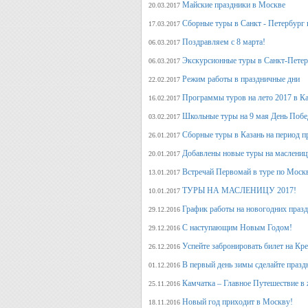
Майские праздники в Москве
20.03.2017
Сборные туры в Санкт - Петербург н
17.03.2017
Поздравляем с 8 марта!
06.03.2017
Экскурсионные туры в Санкт-Петер
06.03.2017
Режим работы в праздничные дни
22.02.2017
Программы туров на лето 2017 в К
16.02.2017
Школьные туры на 9 мая День Поб
03.02.2017
Сборные туры в Казань на период п
26.01.2017
Добавлены новые туры на маслениц
20.01.2017
Встречай Первомай в туре по Моск
13.01.2017
ТУРЫ НА МАСЛЕНИЦУ 2017!
10.01.2017
График работы на новогодних праз
29.12.2016
С наступающим Новым Годом!
29.12.2016
Успейте забронировать билет на Кр
26.12.2016
В первый день зимы сделайте празд
01.12.2016
Камчатка – Главное Путешествие в 
25.11.2016
Новый год приходит в Москву!
18.11.2016