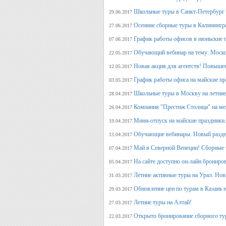
Школьные туры в Санкт-Петербург 
29.06.2017
Осенние сборные туры в Калинингр
27.06.2017
График работы офисов в июньские 
07.06.2017
Обучающий вебинар на тему: Моско
22.05.2017
Новая акция для агентств! Повыше
12.05.2017
График работы офиса на майские п
03.05.2017
Школьные туры в Москву на летние 
28.04.2017
Компания "Престиж Столица" на ме
26.04.2017
Мини-отпуск на майские праздники.
19.04.2017
Обучающие вебинары. Новый раздел
13.04.2017
Май в Северной Венеции! Сборные 
07.04.2017
На сайте доступно он-лайн брониро
05.04.2017
Летние активные туры на Урал. Но
31.03.2017
Обновление цен по турам в Казань н
29.03.2017
Летние туры на Алтай!
27.03.2017
Открыто бронирование сборного тур
22.03.2017