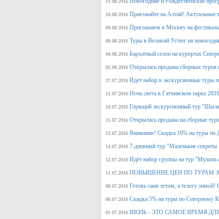
Новогодние и Рождественские прогр
11.08.2016
Приезжайте на Алтай! Актуальные ту
10.08.2016
Приглашаем в Москву на фестива
09.08.2016
Туры в Великий Устюг на новогодни
08.08.2016
Бархатный сезон на курортах Северн
04.08.2016
Открылась продажа сборных туров н
02.08.2016
Идёт набор в экскурсионные туры по
27.07.2016
Ночь света в Гатчинском парке 2016
21.07.2016
Горящий экскурсионный тур "Шагае
18.07.2016
Открылась продажа на сборные туры 
15.07.2016
Внимание! Скидка 10% на туры по Д
13.07.2016
7-дневный тур "Маленькие секреты
13.07.2016
Идёт набор группы на тур "Мульти-а
12.07.2016
ПОВЫШЕНИЕ ЦЕН ПО ТУРАМ З
11.07.2016
Готовь сани летом, а телегу
08.07.2016
Скидка 5% на туры по Северному Ка
06.07.2016
ИЮЛЬ - ЭТО САМОЕ ВРЕМЯ ДЛ
01.07.2016