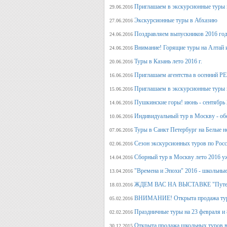
Приглашаем в экскурсионные туры
29.06.2016
Экскурсионные туры в Абхазию
27.06.2016
Поздравляем выпускников 2016 г
24.06.2016
Внимание! Горящие туры на Алтай и
24.06.2016
Туры в Казань лето 2016 г.
20.06.2016
Приглашаем агентства в осенний
16.06.2016
Приглашаем в экскурсионные туры п
15.06.2016
Пушкинские горы! июнь - сентябрь 
14.06.2016
Индивидуальный тур в Москву - об
10.06.2016
Туры в Санкт Петербург на Белые н
07.06.2016
Сезон экскурсионных туров по Росс
02.06.2016
Сборный тур в Москву лето 2016 у
14.04.2016
"Времена и Эпохи" 2016 - школьные
13.04.2016
ЖДЕМ ВАС НА ВЫСТАВКЕ "Путеше
18.03.2016
ВНИМАНИЕ! Открыта продажа тура
05.02.2016
Праздничные туры на 23 февраля и 8
02.02.2016
Открыта продажа школьных туров в
30.12.2015