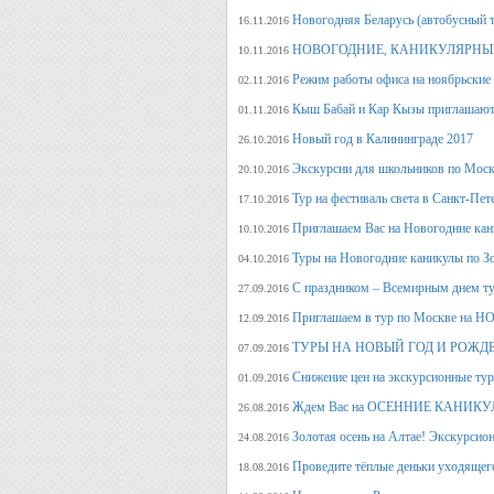
Новогодняя Беларусь (автобусный 
16.11.2016
НОВОГОДНИЕ, КАНИКУЛЯРНЫЕ
10.11.2016
Режим работы офиса на ноябрьские
02.11.2016
Кыш Бабай и Кар Кызы приглашают 
01.11.2016
Новый год в Калининграде 2017
26.10.2016
Экскурсии для школьников по Москв
20.10.2016
Тур на фестиваль света в Санкт-Пет
17.10.2016
Приглашаем Вас на Новогодние кан
10.10.2016
Туры на Новогодние каникулы по З
04.10.2016
С праздником – Всемирным днем т
27.09.2016
Приглашаем в тур по Москве на 
12.09.2016
ТУРЫ НА НОВЫЙ ГОД И РОЖД
07.09.2016
Снижение цен на экскурсионные ту
01.09.2016
Ждем Вас на ОСЕННИЕ КАНИКУЛ
26.08.2016
Золотая осень на Алтае! Экскурсион
24.08.2016
Проведите тёплые деньки уходящего 
18.08.2016