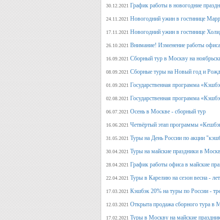
График работы в новогодние празд
30.12.2021
Новогодний ужин в гостинице Марр
24.11.2021
Новогодний ужин в гостинице Холи
17.11.2021
Внимание! Изменение работы офиса 
26.10.2021
Сборный тур в Москву на ноябрьск
16.09.2021
Сборные туры на Новый год и Рожд
08.09.2021
Государственная программа «Кэшбэк
01.09.2021
Государственная программа «Кэшбэк
02.08.2021
Осень в Москве - сборный тур
06.07.2021
Четвёртый этап программы «Кешбэ
16.06.2021
Туры на День России по акции "кэш
31.05.2021
Туры на майские праздники в Моск
30.04.2021
График работы офиса в майские пра
28.04.2021
Туры в Карелию на сезон весна - ле
22.04.2021
Кэшбэк 20% на туры по России - тре
17.03.2021
Открыта продажа сборного тура в М
12.03.2021
Туры в Москву на майские праздни
17.02.2021