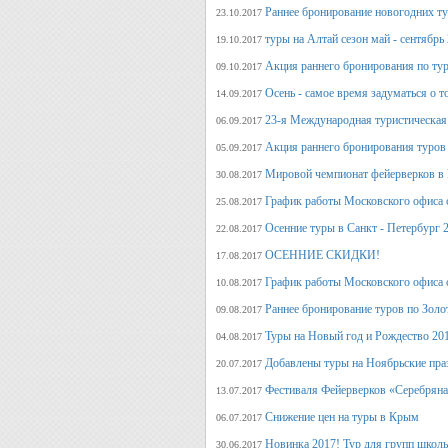
Раннее бронирование новогодних ту
23.10.2017
туры на Алтай сезон май - сентябрь
19.10.2017
Акция раннего бронирования по тур
09.10.2017
Осень - самое время задуматься о т
14.09.2017
23-я Международная туристическая 
06.09.2017
Акция раннего бронирования туров 
05.09.2017
Мировой чемпионат фейерверков в 
30.08.2017
График работы Московского офиса с
25.08.2017
Осенние туры в Санкт - Петербург 
22.08.2017
ОСЕННИЕ СКИДКИ!
17.08.2017
График работы Московского офиса с
10.08.2017
Раннее бронирование туров по Золо
09.08.2017
Туры на Новый год и Рождество 20
04.08.2017
Добавлены туры на Ноябрьские пра
20.07.2017
Фестиваля Фейерверков «Серебряна
13.07.2017
Снижение цен на туры в Крым
06.07.2017
Новинка 2017! Тур для групп школ
30.06.2017