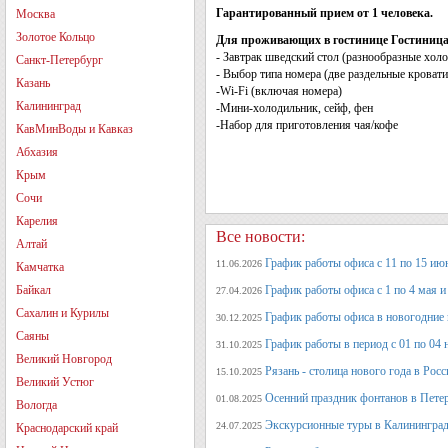
Гарантированный прием от 1 человека.
Москва
Золотое Кольцо
Для проживающих в гостинице Гостиница
- Завтрак шведский стол (разнообразные холо
Санкт-Петербург
- Выбор типа номера (две раздельные кровати
Казань
-Wi-Fi (включая номера)
Калининград
-Мини-холодильник, сейф, фен
-Набор для приготовления чая/кофе
КавМинВоды и Кавказ
Абхазия
Крым
Сочи
Карелия
Все новости:
Алтай
График работы офиса с 11 по 15 июн
11.06.2026
Камчатка
Байкал
График работы офиса с 1 по 4 мая и 
27.04.2026
Сахалин и Курилы
График работы офиса в новогодние
30.12.2025
Саяны
График работы в период с 01 по 04 
31.10.2025
Великий Новгород
Рязань - столица нового года в Рос
15.10.2025
Великий Устюг
Осенний праздник фонтанов в Петер
01.08.2025
Вологда
Экскурсионные туры в Калининград
24.07.2025
Краснодарский край