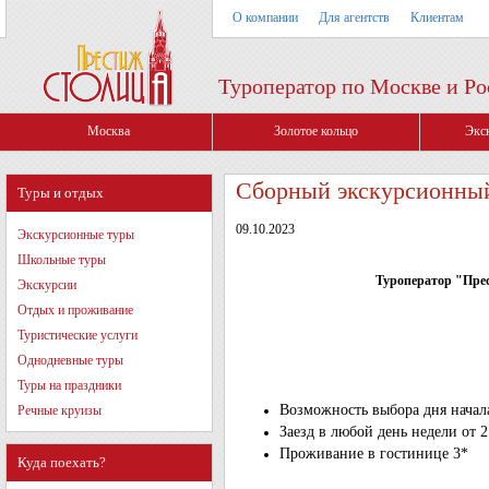
О компании
Для агентств
Клиентам
Туроператор по Москве и Ро
Москва
Золотое кольцо
Экс
Сборный экскурсионный
Туры и отдых
09.10.2023
Экскурсионные туры
Школьные туры
Туроператор "Прес
Экскурсии
Отдых и проживание
Туристические услуги
Однодневные туры
Туры на праздники
Возможность выбора дня начал
Речные круизы
Заезд в любой день недели от 
Проживание в гостинице 3*
Куда поехать?