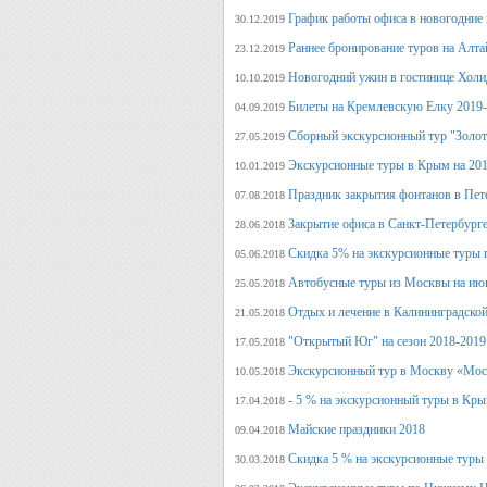
График работы офиса в новогодние
30.12.2019
Раннее бронирование туров на Алт
23.12.2019
Новогодний ужин в гостинице Холи
10.10.2019
Билеты на Кремлевскую Елку 2019
04.09.2019
Сборный экскурсионный тур "Золот
27.05.2019
Экскурсионные туры в Крым на 201
10.01.2019
Праздник закрытия фонтанов в Пет
07.08.2018
Закрытие офиса в Санкт-Петербурге
28.06.2018
Скидка 5% на экскурсионные туры 
05.06.2018
Автобусные туры из Москвы на июн
25.05.2018
Отдых и лечение в Калининградской
21.05.2018
"Открытый Юг" на сезон 2018-2019
17.05.2018
Экскурсионный тур в Москву «Мос
10.05.2018
- 5 % на экскурсионный туры в Кры
17.04.2018
Майские праздники 2018
09.04.2018
Скидка 5 % на экскурсионные туры
30.03.2018