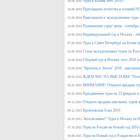
Туры в Казань лето 2016 г.
20.06.2016
Приглашаем агентства в осенний
16.06.2016
Приглашаем в экскурсионные туры п
15.06.2016
Пушкинские горы! июнь - сентябрь 
14.06.2016
Индивидуальный тур в Москву - об
10.06.2016
Туры в Санкт Петербург на Белые н
07.06.2016
Сезон экскурсионных туров по Росс
02.06.2016
Сборный тур в Москву лето 2016 у
14.04.2016
"Времена и Эпохи" 2016 - школьные
13.04.2016
ЖДЕМ ВАС НА ВЫСТАВКЕ "Путеше
18.03.2016
ВНИМАНИЕ! Открыта продажа тура
05.02.2016
Праздничные туры на 23 февраля и 8
02.02.2016
Открыта продажа школьных туров в
30.12.2015
Кремлевская Елка 2016
09.12.2015
Эксклюзивно!! Туры в Москву на Но
20.10.2015
Туры по России на Новый год 2016 
07.10.2015
Туры на Новый год и Рождество в 
30.09.2015