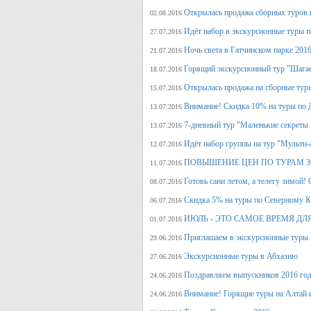
Открылась продажа сборных туров н
02.08.2016
Идёт набор в экскурсионные туры по
27.07.2016
Ночь света в Гатчинском парке 2016
21.07.2016
Горящий экскурсионный тур "Шагае
18.07.2016
Открылась продажа на сборные туры 
15.07.2016
Внимание! Скидка 10% на туры по Д
13.07.2016
7-дневный тур "Маленькие секреты
13.07.2016
Идёт набор группы на тур "Мульти-а
12.07.2016
ПОВЫШЕНИЕ ЦЕН ПО ТУРАМ З
11.07.2016
Готовь сани летом, а телегу
08.07.2016
Скидка 5% на туры по Северному Ка
06.07.2016
ИЮЛЬ - ЭТО САМОЕ ВРЕМЯ ДЛ
01.07.2016
Приглашаем в экскурсионные туры
29.06.2016
Экскурсионные туры в Абхазию
27.06.2016
Поздравляем выпускников 2016 г
24.06.2016
Внимание! Горящие туры на Алтай и
24.06.2016