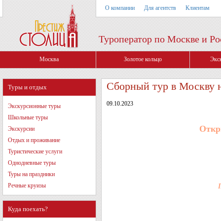
О компании
Для агентств
Клиентам
Туроператор по Москве и Ро
Москва
Золотое кольцо
Экс
Сборный тур в Москву 
Туры и отдых
09.10.2023
Экскурсионные туры
Школьные туры
Откр
Экскурсии
Отдых и проживание
Туристические услуги
Однодневные туры
Туры на праздники
Речные круизы
Куда поехать?