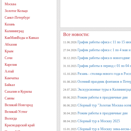
Москва
Золотое Кольцо
Санкт-Петербург
Казань
Калининград
Все новости:
КавМинВоды и Кавказ
График работы офиса с 11 по 15 июн
11.06.2026
Абхазия
График работы офиса с 1 по 4 мая и 
27.04.2026
Крым
Сочи
График работы офиса в новогодние
30.12.2025
Карелия
График работы в период с 01 по 04 
31.10.2025
Алтай
Рязань - столица нового года в Рос
15.10.2025
Камчатка
Осенний праздник фонтанов в Петер
01.08.2025
Байкал
Экскурсионные туры в Калининград
24.07.2025
Сахалин и Курилы
Режим работы в праздничные дни
09.06.2025
Саяны
Великий Новгород
Сборный тур "Золотая Москва осен
06.06.2025
Великий Устюг
Режим работы в праздничные дни
30.04.2025
Вологда
Сборный тур в Москву 2025
08.04.2025
Краснодарский край
Сборный тур в Москву зима-весна-
15.01.2025