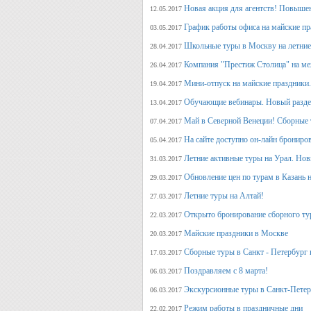
Новая акция для агентств! Повыше
12.05.2017
График работы офиса на майские п
03.05.2017
Школьные туры в Москву на летние 
28.04.2017
Компания "Престиж Столица" на ме
26.04.2017
Мини-отпуск на майские праздники.
19.04.2017
Обучающие вебинары. Новый раздел
13.04.2017
Май в Северной Венеции! Сборные 
07.04.2017
На сайте доступно он-лайн брониро
05.04.2017
Летние активные туры на Урал. Но
31.03.2017
Обновление цен по турам в Казань н
29.03.2017
Летние туры на Алтай!
27.03.2017
Открыто бронирование сборного тур
22.03.2017
Майские праздники в Москве
20.03.2017
Сборные туры в Санкт - Петербург н
17.03.2017
Поздравляем с 8 марта!
06.03.2017
Экскурсионные туры в Санкт-Петер
06.03.2017
Режим работы в праздничные дни
22.02.2017