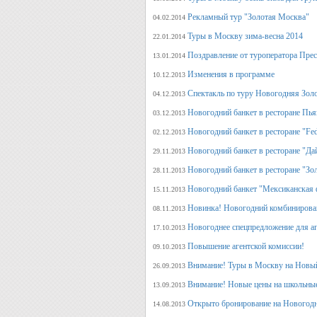
Рекламный тур "Золотая Москва"
04.02.2014
Туры в Москву зима-весна 2014
22.01.2014
Поздравление от туроператора Прес
13.01.2014
Изменения в программе
10.12.2013
Спектакль по туру Новогодняя Зол
04.12.2013
Новогодний банкет в ресторане Пь
03.12.2013
Новогодний банкет в ресторане "Fed
02.12.2013
Новогодний банкет в ресторане "Да
29.11.2013
Новогодний банкет в ресторане "Зо
28.11.2013
Новогодний банкет "Мексиканская 
15.11.2013
Новинка! Новогодний комбинирова
08.11.2013
Новогоднее спецпредложение для аг
17.10.2013
Повышение агентской комиссии!
09.10.2013
Внимание! Туры в Москву на Новый
26.09.2013
Внимание! Новые цены на школьны
13.09.2013
Открыто бронирование на Новогодн
14.08.2013