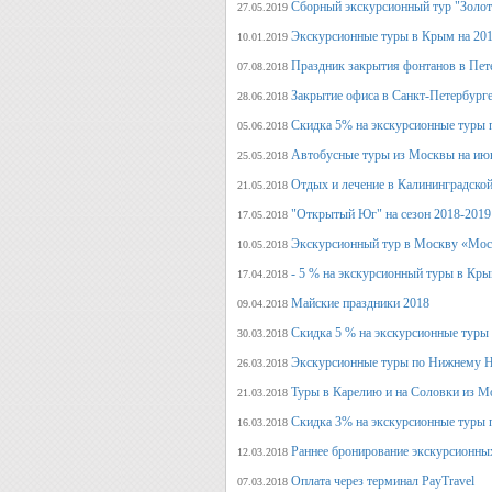
Сборный экскурсионный тур "Золот
27.05.2019
Экскурсионные туры в Крым на 201
10.01.2019
Праздник закрытия фонтанов в Пет
07.08.2018
Закрытие офиса в Санкт-Петербурге
28.06.2018
Скидка 5% на экскурсионные туры 
05.06.2018
Автобусные туры из Москвы на июн
25.05.2018
Отдых и лечение в Калининградской
21.05.2018
"Открытый Юг" на сезон 2018-2019
17.05.2018
Экскурсионный тур в Москву «Мос
10.05.2018
- 5 % на экскурсионный туры в Кры
17.04.2018
Майские праздники 2018
09.04.2018
Скидка 5 % на экскурсионные туры
30.03.2018
Экскурсионные туры по Нижнему Н
26.03.2018
Туры в Карелию и на Соловки из М
21.03.2018
Скидка 3% на экскурсионные туры 
16.03.2018
Раннее бронирование экскурсионных
12.03.2018
Оплата через терминал PayTravel
07.03.2018