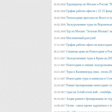
Туроператор по Москве и России "
02.03.2018
График работы офисов с 22-25 фев
20.02.2018
Теплоходная прогулка по Волге в т
20.02.2018
Экскурсионные туры по Воронежско
16.02.2018
Тур по Москве "Золотая Москва" на
14.02.2018
Масленичный разгуляй
25.01.2018
График работы офиса на новогодни
27.12.2017
Снижены цены на Новогодние и Ро
06.12.2017
Экскурсионные туры в Крым на 201
29.11.2017
Новогодние и зимние экскурсионн
15.11.2017
Туры в Калининград зима - весна 2
14.11.2017
Новогодние туры и каникулы в Соч
02.11.2017
Раннее бронирование новогодних ту
23.10.2017
туры на Алтай сезон май - сентябрь
19.10.2017
Акция раннего бронирования по тур
09.10.2017
Осень - самое время задуматься о т
14.09.2017