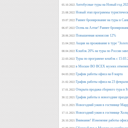
Автобусные туры на Новый год 20
05.10.2022
Новый этап программы туристическ
25.08.2022
Раннее бронирование на туры в Сан
19.07.2022
Осень на Алтае! Раннее бронирован
06.07.2022
Повышенная комиссия 12%
28.06.2022
Акция на проживание в туре "Золот
15.04.2022
Кэшбэк 20% на туры по России заве
08.04.2022
Туры по программе кешбэк с 15.03.
22.03.2022
в Москве ВО ВСЕХ музеях отмене
09.03.2022
График работы офиса на 8 марта
04.03.2022
График работы офиса на 23 февраля
21.02.2022
Открыта продажа сборного тура в М
17.01.2022
График работы в новогодние празд
30.12.2021
Новогодний ужин в гостинице Марр
24.11.2021
Новогодний ужин в гостинице Холи
17.11.2021
Внимание! Изменение работы офиса 
26.10.2021