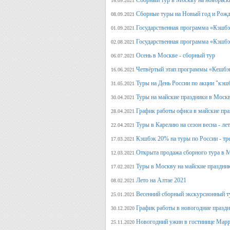
Сборный тур в Москву на ноябрьск
16.09.2021
Сборные туры на Новый год и Рожд
08.09.2021
Государственная программа «Кэшбэк
01.09.2021
Государственная программа «Кэшбэк
02.08.2021
Осень в Москве - сборный тур
06.07.2021
Четвёртый этап программы «Кешбэ
16.06.2021
Туры на День России по акции "кэш
31.05.2021
Туры на майские праздники в Моск
30.04.2021
График работы офиса в майские пра
28.04.2021
Туры в Карелию на сезон весна - ле
22.04.2021
Кэшбэк 20% на туры по России - тре
17.03.2021
Открыта продажа сборного тура в М
12.03.2021
Туры в Москву на майские праздни
17.02.2021
Лето на Алтае 2021
08.02.2021
Весенний сборный экскурсионный т
25.01.2021
График работы в новогодние празд
30.12.2020
Новогодний ужин в гостинице Марр
25.11.2020