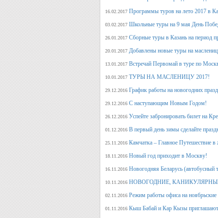
Программы туров на лето 2017 в К
16.02.2017
Школьные туры на 9 мая День Поб
03.02.2017
Сборные туры в Казань на период п
26.01.2017
Добавлены новые туры на маслениц
20.01.2017
Встречай Первомай в туре по Моск
13.01.2017
ТУРЫ НА МАСЛЕНИЦУ 2017!
10.01.2017
График работы на новогодних праз
29.12.2016
С наступающим Новым Годом!
29.12.2016
Успейте забронировать билет на Кр
26.12.2016
В первый день зимы сделайте празд
01.12.2016
Камчатка – Главное Путешествие в 
25.11.2016
Новый год приходит в Москву!
18.11.2016
Новогодняя Беларусь (автобусный 
16.11.2016
НОВОГОДНИЕ, КАНИКУЛЯРНЫЕ
10.11.2016
Режим работы офиса на ноябрьские
02.11.2016
Кыш Бабай и Кар Кызы приглашают 
01.11.2016