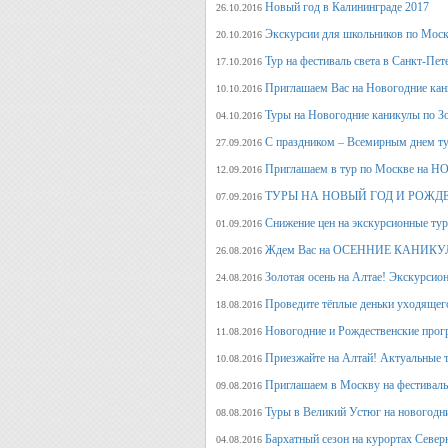
Новый год в Калининграде 2017
26.10.2016
Экскурсии для школьников по Москв
20.10.2016
Тур на фестиваль света в Санкт-Пет
17.10.2016
Приглашаем Вас на Новогодние кан
10.10.2016
Туры на Новогодние каникулы по З
04.10.2016
С праздником – Всемирным днем т
27.09.2016
Приглашаем в тур по Москве на 
12.09.2016
ТУРЫ НА НОВЫЙ ГОД И РОЖД
07.09.2016
Снижение цен на экскурсионные ту
01.09.2016
Ждем Вас на ОСЕННИЕ КАНИКУЛ
26.08.2016
Золотая осень на Алтае! Экскурсион
24.08.2016
Проведите тёплые деньки уходящего 
18.08.2016
Новогодние и Рождественские прогр
11.08.2016
Приезжайте на Алтай! Актуальные ту
10.08.2016
Приглашаем в Москву на фестива
09.08.2016
Туры в Великий Устюг на новогодни
08.08.2016
Бархатный сезон на курортах Северн
04.08.2016