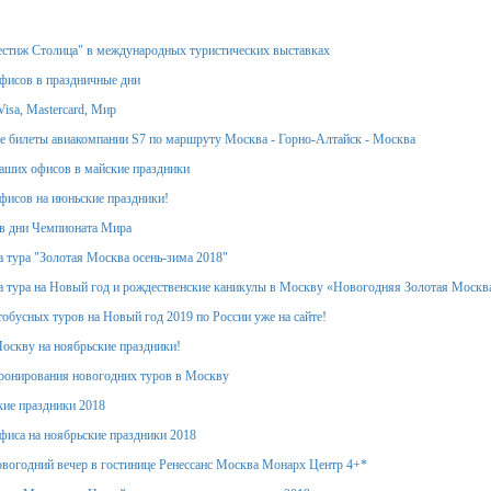
стиж Столица" в международных туристических выставках
фисов в праздничные дни
isa, Mastercard, Мир
 билеты авиакомпании S7 по маршруту Москва - Горно-Алтайск - Москва
аших офисов в майские праздники
фисов на июньские праздники!
в дни Чемпионата Мира
 тура "Золотая Москва осень-зима 2018"
 тура на Новый год и рождественские каникулы в Москву «Новогодняя Золотая Москв
обусных туров на Новый год 2019 по России уже на сайте!
оскву на ноябрьские праздники!
ронирования новогодних туров в Москву
кие праздники 2018
фиса на ноябрьские праздники 2018
вогодний вечер в гостинице Ренессанс Москва Монарх Центр 4+*