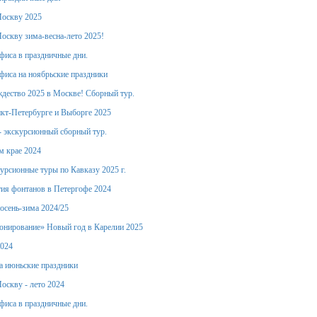
Москву 2025
оскву зима-весна-лето 2025!
фиса в праздничные дни.
фиса на ноябрьские праздники
дество 2025 в Москве! Сборный тур.
кт-Петербурге и Выборге 2025
- экскурсионный сборный тур.
м крае 2024
урсионные туры по Кавказу 2025 г.
ия фонтанов в Петергофе 2024
осень-зима 2024/25
онирование» Новый год в Карелии 2025
2024
а июньские праздники
оскву - лето 2024
фиса в праздничные дни.