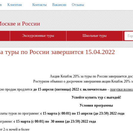
тв
Клиентам
Контакты
Вакансии
Отзывы
Москве и России
Экскурсионные туры
Школьные туры
а туры по России завершится 15.04.2022
Акция Кешбэк 20% за туры по России завершается дос
Ростуризм объявил о досрочном завершении акции Кешбэк 20% за
но продаж продлится
до 15 апреля (пятница) 2022 г. включительно
–
покупки возмо
Успейте купить тур с выгодой!
Условия программы
платы туров по программе:
с 15 марта (с 00:01) по 15 апреля (до 23:59) 2022 года
ограмме:
с 15 марта (с 00:01) по 30 июня (до 23:59) 2022 года
т 2-х ночей и более