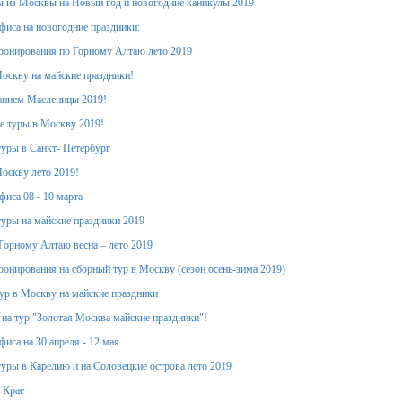
 из Москвы на Новый год и новогодние каникулы 2019
фиса на новогодние праздники:
ронирования по Горному Алтаю лето 2019
оскву на майские праздники!
анием Масленицы 2019!
е туры в Москву 2019!
уры в Санкт- Петербург
оскву лето 2019!
фиса 08 - 10 марта
уры на майские праздники 2019
Горному Алтаю весна – лето 2019
ронирования на сборный тур в Москву (сезон осень-зима 2019)
тур в Москву на майские праздники
 на тур "Золотая Москва майские праздники"!
иса на 30 апреля - 12 мая
уры в Карелию и на Соловецкие острова лето 2019
 Крае