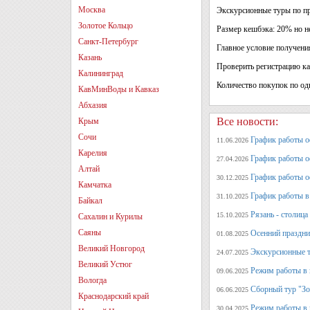
Москва
Экскурсионные туры по п
Золотое Кольцо
Размер кешбэка: 20% но не
Санкт-Петербург
Главное условие получени
Казань
Проверить регистрацию ка
Калининград
Количество покупок по од
КавМинВоды и Кавказ
Абхазия
Все новости:
Крым
Сочи
График работы оф
11.06.2026
Карелия
График работы оф
27.04.2026
Алтай
График работы о
30.12.2025
Камчатка
График работы в 
31.10.2025
Байкал
Рязань - столица
15.10.2025
Сахалин и Курилы
Саяны
Осенний праздни
01.08.2025
Великий Новгород
Экскурсионные т
24.07.2025
Великий Устюг
Режим работы в 
09.06.2025
Вологда
Сборный тур "Зо
06.06.2025
Краснодарский край
Режим работы в 
30.04.2025