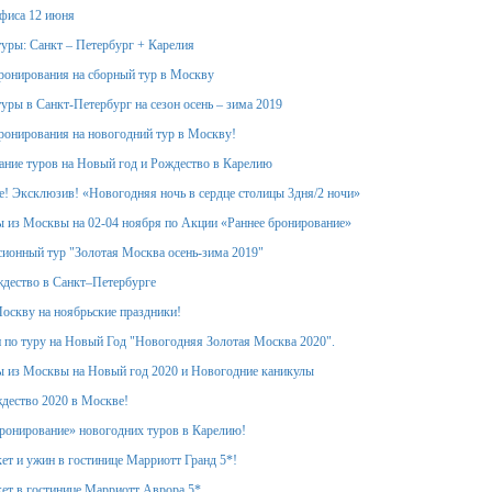
фиса 12 июня
уры: Санкт – Петербург + Карелия
ронирования на сборный тур в Москву
уры в Санкт-Петербург на сезон осень – зима 2019
ронирования на новогодний тур в Москву!
ание туров на Новый год и Рождество в Карелию
! Эксклюзив! «Новогодняя ночь в сердце столицы 3дня/2 ночи»
 из Москвы на 02-04 ноября по Акции «Раннее бронирование»
ионный тур "Золотая Москва осень-зима 2019"
дество в Санкт–Петербурге
оскву на ноябрьские праздники!
 по туру на Новый Год "Новогодняя Золотая Москва 2020".
 из Москвы на Новый год 2020 и Новогодние каникулы
дество 2020 в Москве!
ронирование» новогодних туров в Карелию!
ет и ужин в гостинице Марриотт Гранд 5*!
ет в гостинице Марриотт Аврора 5*