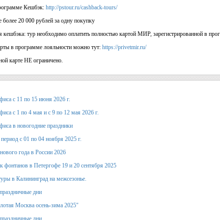
рограмме Кешбэк:
http://pstour.ru/cashback-tours/
 более 20 000 рублей за одну покупку
я кешбэка: тур необходимо оплатить полностью картой МИР, зарегистрированной в пр
рты в программе лояльности можно тут:
https://privetmir.ru/
ной карте НЕ ограничено.
иса с 11 по 15 июня 2026 г.
иса с 1 по 4 мая и с 9 по 12 мая 2026 г.
фиса в новогодние праздники
период с 01 по 04 ноября 2025 г.
 нового года в России 2026
к фонтанов в Петергофе 19 и 20 сентября 2025
уры в Калининград на межсезонье.
праздничные дни
лотая Москва осень-зима 2025"
праздничные дни