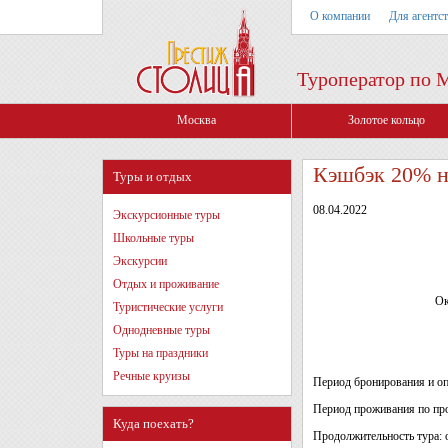
О компании
Для агентс
Туроператор по 
Москва
Золотое кольцо
Кэшбэк 20% н
Туры и отдых
08.04.2022
Экскурсионные туры
Школьные туры
Экскурсии
Отдых и проживание
Ок
Туристические услуги
Однодневные туры
Туры на праздники
Речные круизы
Период бронирования и о
Период проживания по пр
Куда поехать?
Продолжительность тура: о