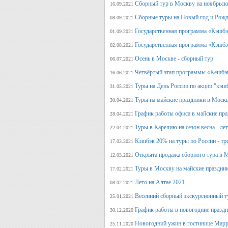
Сборный тур в Москву на ноябрьск
16.09.2021
Сборные туры на Новый год и Рожд
08.09.2021
Государственная программа «Кэшбэк
01.09.2021
Государственная программа «Кэшбэк
02.08.2021
Осень в Москве - сборный тур
06.07.2021
Четвёртый этап программы «Кешбэ
16.06.2021
Туры на День России по акции "кэш
31.05.2021
Туры на майские праздники в Моск
30.04.2021
График работы офиса в майские пра
28.04.2021
Туры в Карелию на сезон весна - ле
22.04.2021
Кэшбэк 20% на туры по России - тре
17.03.2021
Открыта продажа сборного тура в М
12.03.2021
Туры в Москву на майские праздни
17.02.2021
Лето на Алтае 2021
08.02.2021
Весенний сборный экскурсионный т
25.01.2021
График работы в новогодние празд
30.12.2020
Новогодний ужин в гостинице Марр
25.11.2020