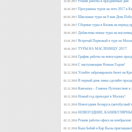
Режим работы в праздничные дни
22.02.2017
Программы туров на лето 2017 в К
16.02.2017
Школьные туры на 9 мая День Поб
03.02.2017
Сборные туры в Казань на период п
26.01.2017
Добавлены новые туры на маслениц
20.01.2017
Встречай Первомай в туре по Моск
13.01.2017
ТУРЫ НА МАСЛЕНИЦУ 2017!
10.01.2017
График работы на новогодних праз
29.12.2016
С наступающим Новым Годом!
29.12.2016
Успейте забронировать билет на Кр
26.12.2016
В первый день зимы сделайте празд
01.12.2016
Камчатка – Главное Путешествие в 
25.11.2016
Новый год приходит в Москву!
18.11.2016
Новогодняя Беларусь (автобусный 
16.11.2016
НОВОГОДНИЕ, КАНИКУЛЯРНЫЕ
10.11.2016
Режим работы офиса на ноябрьские
02.11.2016
Кыш Бабай и Кар Кызы приглашают 
01.11.2016