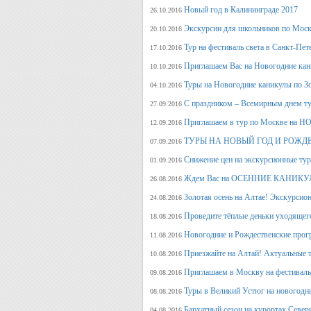
Новый год в Калининграде 2017
26.10.2016
Экскурсии для школьников по Москв
20.10.2016
Тур на фестиваль света в Санкт-Пет
17.10.2016
Приглашаем Вас на Новогодние кан
10.10.2016
Туры на Новогодние каникулы по З
04.10.2016
С праздником – Всемирным днем т
27.09.2016
Приглашаем в тур по Москве на 
12.09.2016
ТУРЫ НА НОВЫЙ ГОД И РОЖД
07.09.2016
Снижение цен на экскурсионные ту
01.09.2016
Ждем Вас на ОСЕННИЕ КАНИКУЛ
26.08.2016
Золотая осень на Алтае! Экскурсион
24.08.2016
Проведите тёплые деньки уходящего 
18.08.2016
Новогодние и Рождественские прогр
11.08.2016
Приезжайте на Алтай! Актуальные ту
10.08.2016
Приглашаем в Москву на фестива
09.08.2016
Туры в Великий Устюг на новогодни
08.08.2016
Бархатный сезон на курортах Северн
04.08.2016