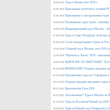
Туры в Казань лето 2016 г.
20.06.2016
Приглашаем агентства в осенний
16.06.2016
Приглашаем в экскурсионные туры п
15.06.2016
Пушкинские горы! июнь - сентябрь 
14.06.2016
Индивидуальный тур в Москву - об
10.06.2016
Туры в Санкт Петербург на Белые н
07.06.2016
Сезон экскурсионных туров по Росс
02.06.2016
Сборный тур в Москву лето 2016 у
14.04.2016
"Времена и Эпохи" 2016 - школьные
13.04.2016
ЖДЕМ ВАС НА ВЫСТАВКЕ "Путеше
18.03.2016
ВНИМАНИЕ! Открыта продажа тура
05.02.2016
Праздничные туры на 23 февраля и 8
02.02.2016
Открыта продажа школьных туров в
30.12.2015
Кремлевская Елка 2016
09.12.2015
Эксклюзивно!! Туры в Москву на Но
20.10.2015
Туры по России на Новый год 2016 
07.10.2015
Туры на Новый год и Рождество в 
30.09.2015