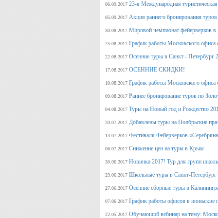
23-я Международная туристическая 
06.09.2017
Акция раннего бронирования туров 
05.09.2017
Мировой чемпионат фейерверков в 
30.08.2017
График работы Московского офиса с
25.08.2017
Осенние туры в Санкт - Петербург 
22.08.2017
ОСЕННИЕ СКИДКИ!
17.08.2017
График работы Московского офиса с
10.08.2017
Раннее бронирование туров по Золо
09.08.2017
Туры на Новый год и Рождество 20
04.08.2017
Добавлены туры на Ноябрьские пра
20.07.2017
Фестиваля Фейерверков «Серебряна
13.07.2017
Снижение цен на туры в Крым
06.07.2017
Новинка 2017! Тур для групп школ
30.06.2017
Школьные туры в Санкт-Петербург 
29.06.2017
Осенние сборные туры в Калинингр
27.06.2017
График работы офисов в июньские 
07.06.2017
Обучающий вебинар на тему: Моско
22.05.2017