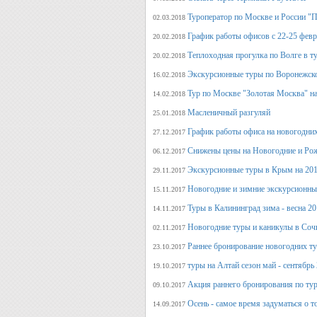
Туроператор по Москве и России "
02.03.2018
График работы офисов с 22-25 фев
20.02.2018
Теплоходная прогулка по Волге в т
20.02.2018
Экскурсионные туры по Воронежско
16.02.2018
Тур по Москве "Золотая Москва" на
14.02.2018
Масленичный разгуляй
25.01.2018
График работы офиса на новогодни
27.12.2017
Снижены цены на Новогодние и Ро
06.12.2017
Экскурсионные туры в Крым на 201
29.11.2017
Новогодние и зимние экскурсионн
15.11.2017
Туры в Калининград зима - весна 2
14.11.2017
Новогодние туры и каникулы в Соч
02.11.2017
Раннее бронирование новогодних ту
23.10.2017
туры на Алтай сезон май - сентябрь
19.10.2017
Акция раннего бронирования по тур
09.10.2017
Осень - самое время задуматься о т
14.09.2017