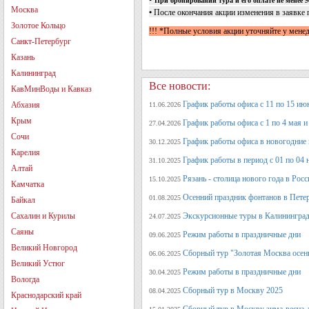
При бронировании тура и его оплате не менее 5
Москва
• После окончания акции изменения в заявке 
Золотое Кольцо
!!! *Полные условия акции уточняйте у менед
Санкт-Петербург
Казань
Калининград
Все новости:
КавМинВоды и Кавказ
График работы офиса с 11 по 15 июн
Абхазия
11.06.2026
Крым
График работы офиса с 1 по 4 мая и 
27.04.2026
Сочи
График работы офиса в новогодние
30.12.2025
Карелия
График работы в период с 01 по 04 
31.10.2025
Алтай
Рязань - столица нового года в Рос
15.10.2025
Камчатка
Осенний праздник фонтанов в Петер
01.08.2025
Байкал
Сахалин и Курилы
Экскурсионные туры в Калининград
24.07.2025
Саяны
Режим работы в праздничные дни
09.06.2025
Великий Новгород
Сборный тур "Золотая Москва осен
06.06.2025
Великий Устюг
Режим работы в праздничные дни
30.04.2025
Вологда
Сборный тур в Москву 2025
08.04.2025
Краснодарский край