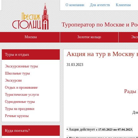
О компании
Для агентств
Клиентам
Туроператор по Москве и Ро
Москва
Золотое кольцо
Экс
Акция на тур в Москву 
Туры и отдых
31.03.2023
Экскурсионные туры
Школьные туры
Экскурсии
Отдых и проживание
Рады 
Туристические услуги
Однодневные туры
Туры на праздники
Для
Речные круизы
• Акция действует
;
с 17.03.2023 по 07.04.2023
Куда поехать?
•