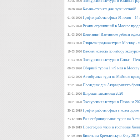
Экскурсионные туры в Калининград
23.06.2020
Казань открыта для путешествий!
18.06.2020
График работы офиса 01 июня – 14
01.06.2020
Режим ограничений в Москве продл
14.05.2020
Внимание! Изменение работы офиса 
31.03.2020
Открыта продажа тура в Москву - л
30.03.2020
Важная новость по набору экскурси
19.03.2020
Экскурсионные туры в Санкт – Пет
11.03.2020
Сборный тур на 1 и 9 мая в Москву
06.03.2020
Автобусные туры на Майские празд
13.02.2020
Последние дни Акции раннего брон
27.01.2020
Широкая масленица 2020
23.01.2020
Экскурсионные туры в Псков на 20
10.01.2020
График работы офиса в новогодние
30.12.2019
Раннее бронирование туров на Алт
23.12.2019
Новогодний ужин в гостинице Холи
10.10.2019
Билеты на Кремлевскую Елку 2019
04.09.2019