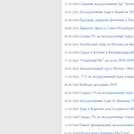
Сборный экскурсионный тур "Золот
27.05.2019
Экскурсионные туры в Крым на 201
10.01.2019
Праздник закрытия фонтанов в Пет
07.08.2018
Закрытие офиса в Санкт-Петербурге
28.06.2018
Скидка 5% на экскурсионные туры 
05.06.2018
Автобусные туры из Москвы на июн
25.05.2018
Отдых и лечение в Калининградской
21.05.2018
"Открытый Юг" на сезон 2018-2019
17.05.2018
Экскурсионный тур в Москву «Мос
10.05.2018
- 5 % на экскурсионный туры в Кры
17.04.2018
Майские праздники 2018
09.04.2018
Скидка 5 % на экскурсионные туры
30.03.2018
Экскурсионные туры по Нижнему Н
26.03.2018
Туры в Карелию и на Соловки из М
21.03.2018
Скидка 3% на экскурсионные туры 
16.03.2018
Раннее бронирование экскурсионных
12.03.2018
Оплата через терминал PayTravel
07.03.2018