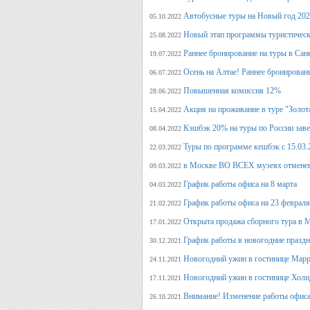
Автобусные туры на Новый год 20
05.10.2022
Новый этап программы туристическ
25.08.2022
Раннее бронирование на туры в Сан
19.07.2022
Осень на Алтае! Раннее бронирован
06.07.2022
Повышенная комиссия 12%
28.06.2022
Акция на проживание в туре "Золот
15.04.2022
Кэшбэк 20% на туры по России заве
08.04.2022
Туры по программе кешбэк с 15.03.
22.03.2022
в Москве ВО ВСЕХ музеях отмене
09.03.2022
График работы офиса на 8 марта
04.03.2022
График работы офиса на 23 февраля
21.02.2022
Открыта продажа сборного тура в М
17.01.2022
График работы в новогодние празд
30.12.2021
Новогодний ужин в гостинице Марр
24.11.2021
Новогодний ужин в гостинице Холи
17.11.2021
Внимание! Изменение работы офиса 
26.10.2021