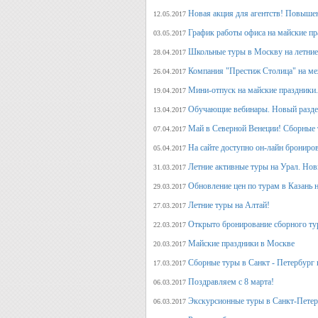
Новая акция для агентств! Повыше
12.05.2017
График работы офиса на майские п
03.05.2017
Школьные туры в Москву на летние 
28.04.2017
Компания "Престиж Столица" на ме
26.04.2017
Мини-отпуск на майские праздники.
19.04.2017
Обучающие вебинары. Новый раздел
13.04.2017
Май в Северной Венеции! Сборные 
07.04.2017
На сайте доступно он-лайн брониро
05.04.2017
Летние активные туры на Урал. Но
31.03.2017
Обновление цен по турам в Казань н
29.03.2017
Летние туры на Алтай!
27.03.2017
Открыто бронирование сборного тур
22.03.2017
Майские праздники в Москве
20.03.2017
Сборные туры в Санкт - Петербург н
17.03.2017
Поздравляем с 8 марта!
06.03.2017
Экскурсионные туры в Санкт-Петер
06.03.2017