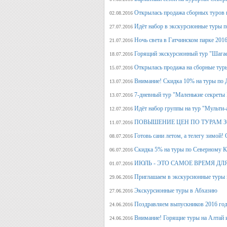
Открылась продажа сборных туров н
02.08.2016
Идёт набор в экскурсионные туры по
27.07.2016
Ночь света в Гатчинском парке 2016
21.07.2016
Горящий экскурсионный тур "Шагае
18.07.2016
Открылась продажа на сборные туры 
15.07.2016
Внимание! Скидка 10% на туры по Д
13.07.2016
7-дневный тур "Маленькие секреты
13.07.2016
Идёт набор группы на тур "Мульти-а
12.07.2016
ПОВЫШЕНИЕ ЦЕН ПО ТУРАМ З
11.07.2016
Готовь сани летом, а телегу
08.07.2016
Скидка 5% на туры по Северному Ка
06.07.2016
ИЮЛЬ - ЭТО САМОЕ ВРЕМЯ ДЛ
01.07.2016
Приглашаем в экскурсионные туры
29.06.2016
Экскурсионные туры в Абхазию
27.06.2016
Поздравляем выпускников 2016 г
24.06.2016
Внимание! Горящие туры на Алтай и
24.06.2016