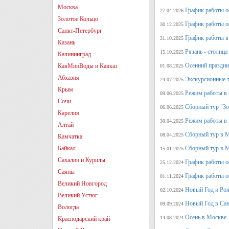
Москва
График работы оф
27.04.2026
Золотое Кольцо
График работы о
30.12.2025
Санкт-Петербург
График работы в 
31.10.2025
Казань
Рязань - столица
15.10.2025
Калининград
Осенний праздни
КавМинВоды и Кавказ
01.08.2025
Абхазия
Экскурсионные т
24.07.2025
Крым
Режим работы в 
09.06.2025
Сочи
Сборный тур "Зо
06.06.2025
Карелия
Режим работы в 
30.04.2025
Алтай
Сборный тур в 
08.04.2025
Камчатка
Байкал
Сборный тур в М
15.01.2025
Сахалин и Курилы
График работы о
25.12.2024
Саяны
График работы о
01.11.2024
Великий Новгород
Новый Год и Рож
02.10.2024
Великий Устюг
Новый Год в Сан
09.09.2024
Вологда
Осень в Москве 
14.08.2024
Краснодарский край