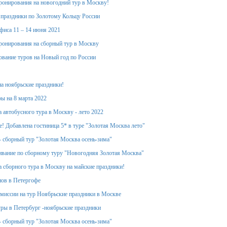
ронирования на новогодний тур в Москву!
 праздники по Золотому Кольцу России
фиса 11 – 14 июня 2021
ронирования на сборный тур в Москву
вание туров на Новый год по России
на ноябрьские праздники!
ы на 8 марта 2022
 автобусного тура в Москву - лето 2022
! Добавлена гостиница 5* в туре "Золотая Москва лето"
- сборный тур "Золотая Москва осень-зима"
вание по сборному туру "Новогодняя Золотая Москва"
 сборного тура в Москву на майские праздники!
ов в Петергофе
миссии на тур Ноябрьские праздники в Москве
уры в Петербург -ноябрьские праздники
- сборный тур "Золотая Москва осень-зима"