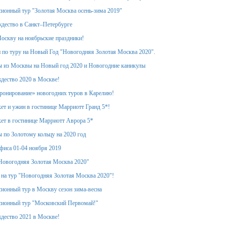
ионный тур "Золотая Москва осень-зима 2019"
дество в Санкт–Петербурге
оскву на ноябрьские праздники!
 по туру на Новый Год "Новогодняя Золотая Москва 2020".
 из Москвы на Новый год 2020 и Новогодние каникулы
дество 2020 в Москве!
ронирование» новогодних туров в Карелию!
ет и ужин в гостинице Марриотт Гранд 5*!
ет в гостинице Марриотт Аврора 5*
 по Золотому кольцу на 2020 год
фиса 01-04 ноября 2019
Новогодняя Золотая Москва 2020"
 на тур "Новогодняя Золотая Москва 2020"!
ионный тур в Москву сезон зима-весна
сионный тур "Московский Первомай!"
дество 2021 в Москве!