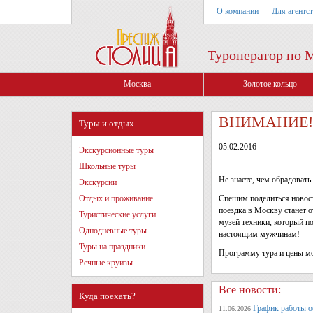
О компании
Для агентс
Туроператор по 
Москва
Золотое кольцо
ВНИМАНИЕ! От
Туры и отдых
05.02.2016
Экскурсионные туры
Школьные туры
Не знаете, чем обрадовать
Экскурсии
Отдых и проживание
Спешим поделиться новост
поездка в Москву станет 
Туристические услуги
музей техники, который п
Однодневные туры
настоящим мужчинам!
Туры на праздники
Программу тура и цены м
Речные круизы
Все новости:
Куда поехать?
График работы оф
11.06.2026