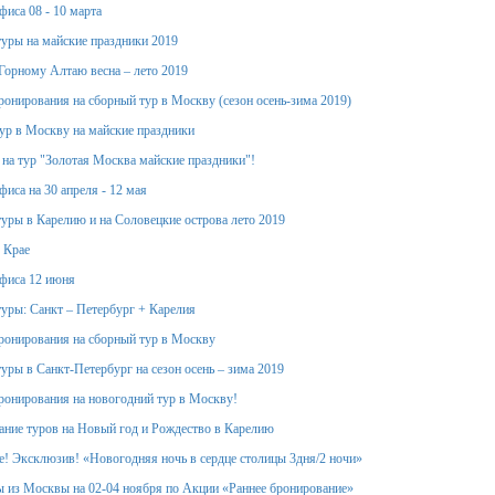
фиса 08 - 10 марта
уры на майские праздники 2019
Горному Алтаю весна – лето 2019
ронирования на сборный тур в Москву (сезон осень-зима 2019)
тур в Москву на майские праздники
 на тур "Золотая Москва майские праздники"!
иса на 30 апреля - 12 мая
уры в Карелию и на Соловецкие острова лето 2019
 Крае
фиса 12 июня
уры: Санкт – Петербург + Карелия
ронирования на сборный тур в Москву
уры в Санкт-Петербург на сезон осень – зима 2019
ронирования на новогодний тур в Москву!
ание туров на Новый год и Рождество в Карелию
! Эксклюзив! «Новогодняя ночь в сердце столицы 3дня/2 ночи»
 из Москвы на 02-04 ноября по Акции «Раннее бронирование»