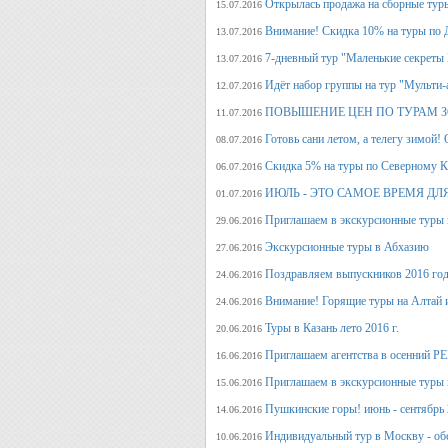
Открылась продажа на сборные туры 
15.07.2016
Внимание! Скидка 10% на туры по Д
13.07.2016
7-дневный тур "Маленькие секреты
13.07.2016
Идёт набор группы на тур "Мульти-а
12.07.2016
ПОВЫШЕНИЕ ЦЕН ПО ТУРАМ З
11.07.2016
Готовь сани летом, а телегу
08.07.2016
Скидка 5% на туры по Северному Ка
06.07.2016
ИЮЛЬ - ЭТО САМОЕ ВРЕМЯ ДЛ
01.07.2016
Приглашаем в экскурсионные туры
29.06.2016
Экскурсионные туры в Абхазию
27.06.2016
Поздравляем выпускников 2016 г
24.06.2016
Внимание! Горящие туры на Алтай и
24.06.2016
Туры в Казань лето 2016 г.
20.06.2016
Приглашаем агентства в осенний
16.06.2016
Приглашаем в экскурсионные туры п
15.06.2016
Пушкинские горы! июнь - сентябрь 
14.06.2016
Индивидуальный тур в Москву - об
10.06.2016