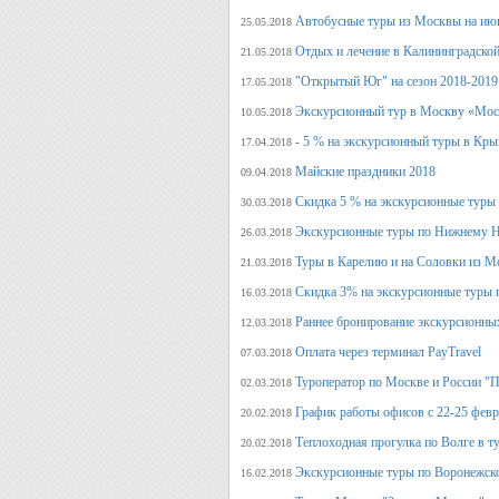
Автобусные туры из Москвы на июн
25.05.2018
Отдых и лечение в Калининградской
21.05.2018
"Открытый Юг" на сезон 2018-2019
17.05.2018
Экскурсионный тур в Москву «Мос
10.05.2018
- 5 % на экскурсионный туры в Кры
17.04.2018
Майские праздники 2018
09.04.2018
Скидка 5 % на экскурсионные туры
30.03.2018
Экскурсионные туры по Нижнему Н
26.03.2018
Туры в Карелию и на Соловки из М
21.03.2018
Скидка 3% на экскурсионные туры 
16.03.2018
Раннее бронирование экскурсионных
12.03.2018
Оплата через терминал PayTravel
07.03.2018
Туроператор по Москве и России "
02.03.2018
График работы офисов с 22-25 фев
20.02.2018
Теплоходная прогулка по Волге в т
20.02.2018
Экскурсионные туры по Воронежско
16.02.2018