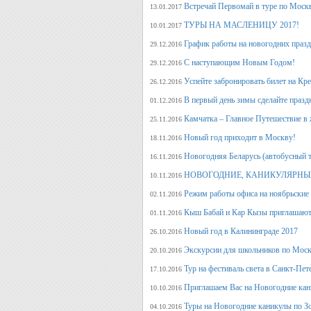
Встречай Первомай в туре по Моск
13.01.2017
ТУРЫ НА МАСЛЕНИЦУ 2017!
10.01.2017
График работы на новогодних праз
29.12.2016
С наступающим Новым Годом!
29.12.2016
Успейте забронировать билет на Кр
26.12.2016
В первый день зимы сделайте празд
01.12.2016
Камчатка – Главное Путешествие в 
25.11.2016
Новый год приходит в Москву!
18.11.2016
Новогодняя Беларусь (автобусный 
16.11.2016
НОВОГОДНИЕ, КАНИКУЛЯРНЫЕ
10.11.2016
Режим работы офиса на ноябрьские
02.11.2016
Кыш Бабай и Кар Кызы приглашают 
01.11.2016
Новый год в Калининграде 2017
26.10.2016
Экскурсии для школьников по Москв
20.10.2016
Тур на фестиваль света в Санкт-Пет
17.10.2016
Приглашаем Вас на Новогодние кан
10.10.2016
Туры на Новогодние каникулы по З
04.10.2016