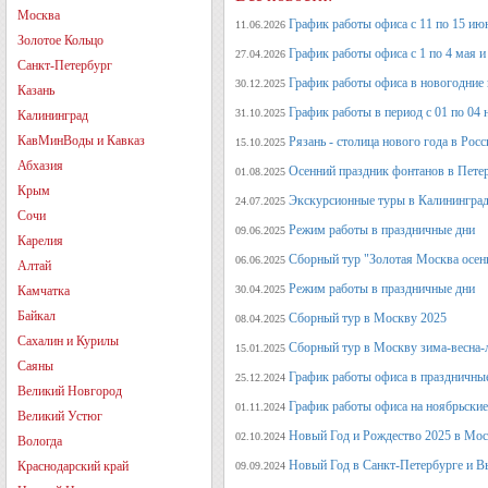
Москва
График работы офиса с 11 по 15 июн
11.06.2026
Золотое Кольцо
График работы офиса с 1 по 4 мая и 
27.04.2026
Санкт-Петербург
График работы офиса в новогодние
30.12.2025
Казань
График работы в период с 01 по 04 
31.10.2025
Калининград
КавМинВоды и Кавказ
Рязань - столица нового года в Рос
15.10.2025
Абхазия
Осенний праздник фонтанов в Петер
01.08.2025
Крым
Экскурсионные туры в Калининград
24.07.2025
Сочи
Режим работы в праздничные дни
09.06.2025
Карелия
Сборный тур "Золотая Москва осен
06.06.2025
Алтай
Режим работы в праздничные дни
Камчатка
30.04.2025
Байкал
Сборный тур в Москву 2025
08.04.2025
Сахалин и Курилы
Сборный тур в Москву зима-весна-
15.01.2025
Саяны
График работы офиса в праздничные
25.12.2024
Великий Новгород
График работы офиса на ноябрьские
01.11.2024
Великий Устюг
Новый Год и Рождество 2025 в Мос
02.10.2024
Вологда
Новый Год в Санкт-Петербурге и В
Краснодарский край
09.09.2024