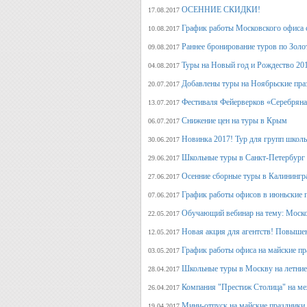
ОСЕННИЕ СКИДКИ!
17.08.2017
График работы Московского офиса с
10.08.2017
Раннее бронирование туров по Золо
09.08.2017
Туры на Новый год и Рождество 20
04.08.2017
Добавлены туры на Ноябрьские пра
20.07.2017
Фестиваля Фейерверков «Серебряна
13.07.2017
Снижение цен на туры в Крым
06.07.2017
Новинка 2017! Тур для групп школ
30.06.2017
Школьные туры в Санкт-Петербург 
29.06.2017
Осенние сборные туры в Калинингр
27.06.2017
График работы офисов в июньские 
07.06.2017
Обучающий вебинар на тему: Моско
22.05.2017
Новая акция для агентств! Повыше
12.05.2017
График работы офиса на майские п
03.05.2017
Школьные туры в Москву на летние 
28.04.2017
Компания "Престиж Столица" на ме
26.04.2017
Мини-отпуск на майские праздники.
19.04.2017