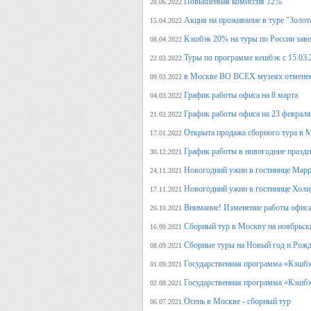
Повышенная комиссия 12%
28.06.2022
Акция на проживание в туре "Золот
15.04.2022
Кэшбэк 20% на туры по России заве
08.04.2022
Туры по программе кешбэк с 15.03.
22.03.2022
в Москве ВО ВСЕХ музеях отмене
09.03.2022
График работы офиса на 8 марта
04.03.2022
График работы офиса на 23 февраля
21.02.2022
Открыта продажа сборного тура в М
17.01.2022
График работы в новогодние празд
30.12.2021
Новогодний ужин в гостинице Марр
24.11.2021
Новогодний ужин в гостинице Холи
17.11.2021
Внимание! Изменение работы офиса 
26.10.2021
Сборный тур в Москву на ноябрьск
16.09.2021
Сборные туры на Новый год и Рожд
08.09.2021
Государственная программа «Кэшбэк
01.09.2021
Государственная программа «Кэшбэк
02.08.2021
Осень в Москве - сборный тур
06.07.2021