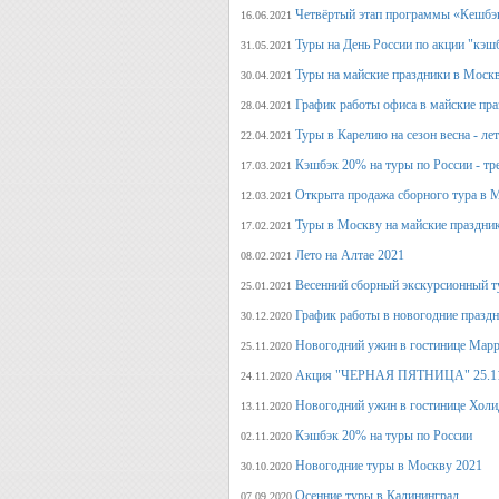
Четвёртый этап программы «Кешбэ
16.06.2021
Туры на День России по акции "кэш
31.05.2021
Туры на майские праздники в Моск
30.04.2021
График работы офиса в майские пра
28.04.2021
Туры в Карелию на сезон весна - ле
22.04.2021
Кэшбэк 20% на туры по России - тре
17.03.2021
Открыта продажа сборного тура в М
12.03.2021
Туры в Москву на майские праздни
17.02.2021
Лето на Алтае 2021
08.02.2021
Весенний сборный экскурсионный т
25.01.2021
График работы в новогодние празд
30.12.2020
Новогодний ужин в гостинице Марр
25.11.2020
Акция "ЧЕРНАЯ ПЯТНИЦА" 25.11.20
24.11.2020
Новогодний ужин в гостинице Холи
13.11.2020
Кэшбэк 20% на туры по России
02.11.2020
Новогодние туры в Москву 2021
30.10.2020
Осенние туры в Калининград
07.09.2020