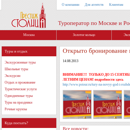
О компании
Для агентств
Клиентам
Туроператор по Москве и Ро
Москва
Золотое кольцо
Экс
Открыто бронирование 
Туры и отдых
14.08.2013
Экскурсионные туры
Школьные туры
ВНИМАНИЕ!!! ТОЛЬКО ДО 15 СЕНТЯ
Экскурсии
ЛЕТНИМ ЦЕНАМ! подробности здесь
Отдых и проживание
http://www.pstour.ru/tury-na-novyy-god-i-rozh
Туристические услуги
Однодневные туры
Туры на праздники
Речные круизы
Куда поехать?
Все новости: