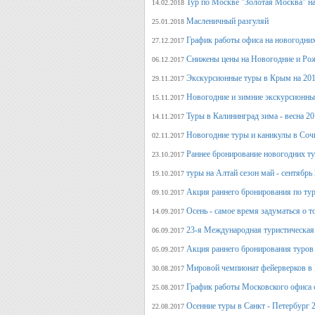
Тур по Москве "Золотая Москва" на
14.02.2018
Масленичный разгуляй
25.01.2018
График работы офиса на новогодни
27.12.2017
Снижены цены на Новогодние и Ро
06.12.2017
Экскурсионные туры в Крым на 201
29.11.2017
Новогодние и зимние экскурсионн
15.11.2017
Туры в Калининград зима - весна 2
14.11.2017
Новогодние туры и каникулы в Соч
02.11.2017
Раннее бронирование новогодних ту
23.10.2017
туры на Алтай сезон май - сентябрь
19.10.2017
Акция раннего бронирования по тур
09.10.2017
Осень - самое время задуматься о т
14.09.2017
23-я Международная туристическая 
06.09.2017
Акция раннего бронирования туров 
05.09.2017
Мировой чемпионат фейерверков в 
30.08.2017
График работы Московского офиса с
25.08.2017
Осенние туры в Санкт - Петербург 
22.08.2017