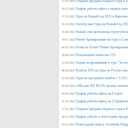
Открыта продажа сборного тура в М
17.01.2023
График работы офиса в период нов
29.12.2022
Туры на Новый год 2023 в Карелию
17.10.2022
Автобусные туры на Новый год 20
05.10.2022
Новый этап программы туристическ
25.08.2022
Раннее бронирование на туры в Сан
19.07.2022
Осень на Алтае! Раннее бронирован
06.07.2022
Повышенная комиссия 12%
28.06.2022
Акция на проживание в туре "Золот
15.04.2022
Кэшбэк 20% на туры по России заве
08.04.2022
Туры по программе кешбэк с 15.03.
22.03.2022
в Москве ВО ВСЕХ музеях отмене
09.03.2022
График работы офиса на 8 марта
04.03.2022
График работы офиса на 23 февраля
21.02.2022
Открыта продажа сборного тура в М
17.01.2022
График работы в новогодние празд
30.12.2021
Новогодний ужин в гостинице Марр
24.11.2021