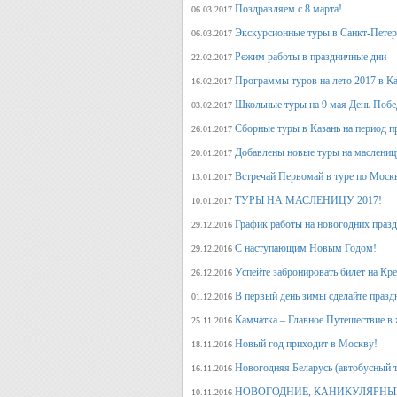
Поздравляем с 8 марта!
06.03.2017
Экскурсионные туры в Санкт-Петер
06.03.2017
Режим работы в праздничные дни
22.02.2017
Программы туров на лето 2017 в К
16.02.2017
Школьные туры на 9 мая День Поб
03.02.2017
Сборные туры в Казань на период п
26.01.2017
Добавлены новые туры на маслениц
20.01.2017
Встречай Первомай в туре по Моск
13.01.2017
ТУРЫ НА МАСЛЕНИЦУ 2017!
10.01.2017
График работы на новогодних праз
29.12.2016
С наступающим Новым Годом!
29.12.2016
Успейте забронировать билет на Кр
26.12.2016
В первый день зимы сделайте празд
01.12.2016
Камчатка – Главное Путешествие в 
25.11.2016
Новый год приходит в Москву!
18.11.2016
Новогодняя Беларусь (автобусный 
16.11.2016
НОВОГОДНИЕ, КАНИКУЛЯРНЫЕ
10.11.2016