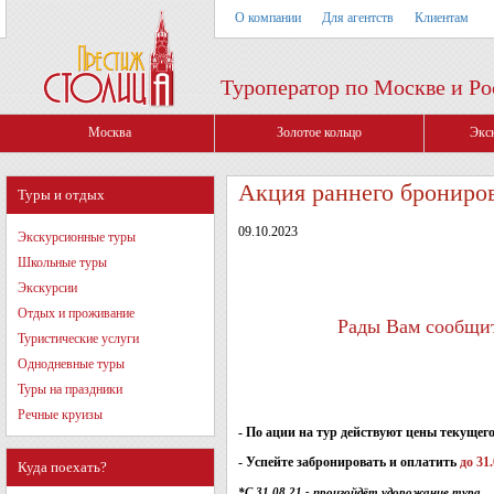
О компании
Для агентств
Клиентам
Туроператор по Москве и Ро
Москва
Золотое кольцо
Экс
Акция раннего брониро
Туры и отдых
09.10.2023
Экскурсионные туры
Школьные туры
Экскурсии
Отдых и проживание
Рады Вам сообщит
Туристические услуги
Однодневные туры
Туры на праздники
Речные круизы
- По ации на тур действуют цены текущего 
- Успейте забронировать и оплатить
до 31.
Куда поехать?
*С 31.08.21 - произойдёт удорожание тура.