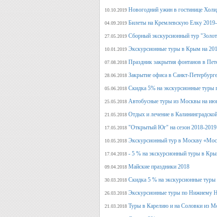
Новогодний ужин в гостинице Холи
10.10.2019
Билеты на Кремлевскую Елку 2019
04.09.2019
Сборный экскурсионный тур "Золот
27.05.2019
Экскурсионные туры в Крым на 201
10.01.2019
Праздник закрытия фонтанов в Пет
07.08.2018
Закрытие офиса в Санкт-Петербурге
28.06.2018
Скидка 5% на экскурсионные туры 
05.06.2018
Автобусные туры из Москвы на июн
25.05.2018
Отдых и лечение в Калининградской
21.05.2018
"Открытый Юг" на сезон 2018-2019
17.05.2018
Экскурсионный тур в Москву «Мос
10.05.2018
- 5 % на экскурсионный туры в Кры
17.04.2018
Майские праздники 2018
09.04.2018
Скидка 5 % на экскурсионные туры
30.03.2018
Экскурсионные туры по Нижнему Н
26.03.2018
Туры в Карелию и на Соловки из М
21.03.2018