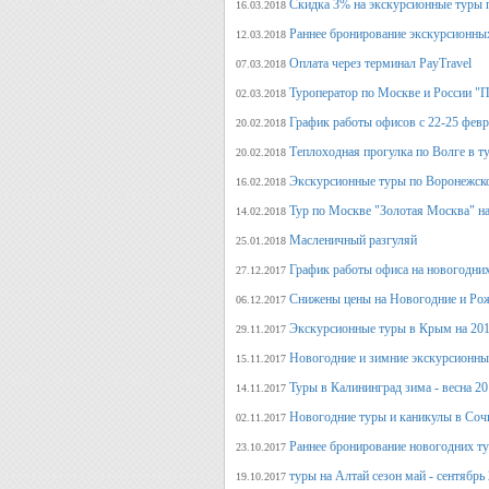
Скидка 3% на экскурсионные туры 
16.03.2018
Раннее бронирование экскурсионных
12.03.2018
Оплата через терминал PayTravel
07.03.2018
Туроператор по Москве и России "
02.03.2018
График работы офисов с 22-25 фев
20.02.2018
Теплоходная прогулка по Волге в т
20.02.2018
Экскурсионные туры по Воронежско
16.02.2018
Тур по Москве "Золотая Москва" на
14.02.2018
Масленичный разгуляй
25.01.2018
График работы офиса на новогодни
27.12.2017
Снижены цены на Новогодние и Ро
06.12.2017
Экскурсионные туры в Крым на 201
29.11.2017
Новогодние и зимние экскурсионн
15.11.2017
Туры в Калининград зима - весна 2
14.11.2017
Новогодние туры и каникулы в Соч
02.11.2017
Раннее бронирование новогодних ту
23.10.2017
туры на Алтай сезон май - сентябрь
19.10.2017