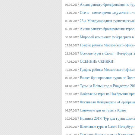
Акция раннего бронирования по тур
09.10.2017
Осень - самое время задуматься о т
14.09.2017
23-я Международная туристическая 
06.09.2017
Акция раннего бронирования туров 
05.09.2017
Мировой чемпионат фейерверков в 
30.08.2017
График работы Московского офиса с
25.08.2017
Осенние туры в Санкт - Петербург 
22.08.2017
ОСЕННИЕ СКИДКИ!
17.08.2017
График работы Московского офиса с
10.08.2017
Раннее бронирование туров по Золо
09.08.2017
Туры на Новый год и Рождество 20
04.08.2017
Добавлены туры на Ноябрьские пра
20.07.2017
Фестиваля Фейерверков «Серебряна
13.07.2017
Снижение цен на туры в Крым
06.07.2017
Новинка 2017! Тур для групп школ
30.06.2017
Школьные туры в Санкт-Петербург 
29.06.2017
Осенние сборные туры в Калинингр
27.06.2017