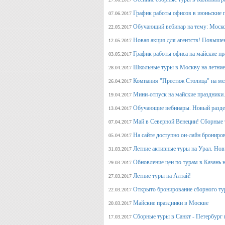
График работы офисов в июньские 
07.06.2017
Обучающий вебинар на тему: Моско
22.05.2017
Новая акция для агентств! Повыше
12.05.2017
График работы офиса на майские п
03.05.2017
Школьные туры в Москву на летние 
28.04.2017
Компания "Престиж Столица" на ме
26.04.2017
Мини-отпуск на майские праздники.
19.04.2017
Обучающие вебинары. Новый раздел
13.04.2017
Май в Северной Венеции! Сборные 
07.04.2017
На сайте доступно он-лайн брониро
05.04.2017
Летние активные туры на Урал. Но
31.03.2017
Обновление цен по турам в Казань н
29.03.2017
Летние туры на Алтай!
27.03.2017
Открыто бронирование сборного тур
22.03.2017
Майские праздники в Москве
20.03.2017
Сборные туры в Санкт - Петербург н
17.03.2017