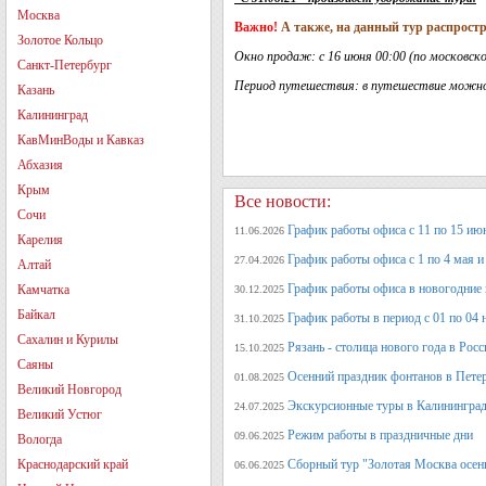
Москва
Важно!
А также, на данный тур распрост
Золотое Кольцо
Окно продаж: с 16 июня 00:00 (по московско
Санкт-Петербург
Период путешествия: в путешествие можно о
Казань
Калининград
КавМинВоды и Кавказ
Абхазия
Крым
Все новости:
Сочи
График работы офиса с 11 по 15 июн
11.06.2026
Карелия
График работы офиса с 1 по 4 мая и 
27.04.2026
Алтай
График работы офиса в новогодние
Камчатка
30.12.2025
Байкал
График работы в период с 01 по 04 
31.10.2025
Сахалин и Курилы
Рязань - столица нового года в Рос
15.10.2025
Саяны
Осенний праздник фонтанов в Петер
01.08.2025
Великий Новгород
Экскурсионные туры в Калининград
24.07.2025
Великий Устюг
Режим работы в праздничные дни
09.06.2025
Вологда
Краснодарский край
Сборный тур "Золотая Москва осен
06.06.2025