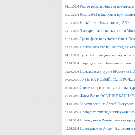
Режим работы офиса на ноябрьские
02.11.2016
Кыш Бабай и Кар Кызы приглашают 
01.11.2016
Новый год в Калининграде 2017
26.10.2016
Экскурсии для школьников по Москв
20.10.2016
Тур на фестиваль света в Санкт-Пет
17.10.2016
Приглашаем Вас на Новогодние кан
10.10.2016
Туры на Новогодние каникулы по З
04.10.2016
С праздником – Всемирным днем т
27.09.2016
Приглашаем в тур по Москве на 
12.09.2016
ТУРЫ НА НОВЫЙ ГОД И РОЖД
07.09.2016
Снижение цен на экскурсионные ту
01.09.2016
Ждем Вас на ОСЕННИЕ КАНИКУЛ
26.08.2016
Золотая осень на Алтае! Экскурсион
24.08.2016
Проведите тёплые деньки уходящего 
18.08.2016
Новогодние и Рождественские прогр
11.08.2016
Приезжайте на Алтай! Актуальные ту
10.08.2016