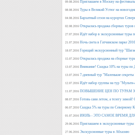
Приглашаем в Москву на фестива
09.08.2016
Туры в Великий Устюг на новогодни
08.08.2016
Бархатный сезон на курортах Северн
04.08.2016
Открылась продажа сборных туров н
02.08.2016
Идёт набор в экскурсионные туры по
27.07.2016
Ночь света в Гатчинском парке 2016
21.07.2016
Горящий экскурсионный тур "Шагае
18.07.2016
Открылась продажа на сборные туры 
15.07.2016
Внимание! Скидка 10% на туры по Д
13.07.2016
7-дневный тур "Маленькие секреты
13.07.2016
Идёт набор группы на тур "Мульти-а
12.07.2016
ПОВЫШЕНИЕ ЦЕН ПО ТУРАМ З
11.07.2016
Готовь сани летом, а телегу
08.07.2016
Скидка 5% на туры по Северному Ка
06.07.2016
ИЮЛЬ - ЭТО САМОЕ ВРЕМЯ ДЛ
01.07.2016
Приглашаем в экскурсионные туры
29.06.2016
Экскурсионные туры в Абхазию
27.06.2016