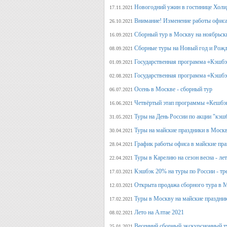
Новогодний ужин в гостинице Холи
17.11.2021
Внимание! Изменение работы офиса 
26.10.2021
Сборный тур в Москву на ноябрьск
16.09.2021
Сборные туры на Новый год и Рожд
08.09.2021
Государственная программа «Кэшбэк
01.09.2021
Государственная программа «Кэшбэк
02.08.2021
Осень в Москве - сборный тур
06.07.2021
Четвёртый этап программы «Кешбэ
16.06.2021
Туры на День России по акции "кэш
31.05.2021
Туры на майские праздники в Моск
30.04.2021
График работы офиса в майские пра
28.04.2021
Туры в Карелию на сезон весна - ле
22.04.2021
Кэшбэк 20% на туры по России - тре
17.03.2021
Открыта продажа сборного тура в М
12.03.2021
Туры в Москву на майские праздни
17.02.2021
Лето на Алтае 2021
08.02.2021
Весенний сборный экскурсионный т
25.01.2021