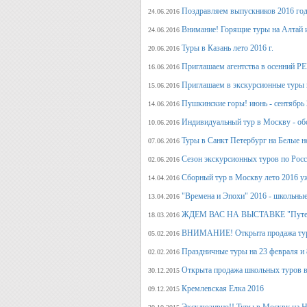
Поздравляем выпускников 2016 г
24.06.2016
Внимание! Горящие туры на Алтай и
24.06.2016
Туры в Казань лето 2016 г.
20.06.2016
Приглашаем агентства в осенний
16.06.2016
Приглашаем в экскурсионные туры п
15.06.2016
Пушкинские горы! июнь - сентябрь 
14.06.2016
Индивидуальный тур в Москву - об
10.06.2016
Туры в Санкт Петербург на Белые н
07.06.2016
Сезон экскурсионных туров по Росс
02.06.2016
Сборный тур в Москву лето 2016 у
14.04.2016
"Времена и Эпохи" 2016 - школьные
13.04.2016
ЖДЕМ ВАС НА ВЫСТАВКЕ "Путеше
18.03.2016
ВНИМАНИЕ! Открыта продажа тура
05.02.2016
Праздничные туры на 23 февраля и 8
02.02.2016
Открыта продажа школьных туров в
30.12.2015
Кремлевская Елка 2016
09.12.2015